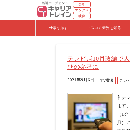
芸能
エンタメ
映像
仕事を探す
マスコミ業界を知る
テレビ局10月改編で
びの参考に
2021年9月6日
TV業界
テレ
各テ
ます。
（1ク
月）