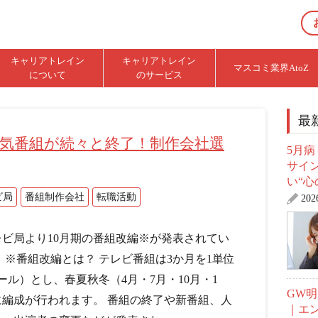
キャリアトレイン
キャリアトレイン
マスコミ業界AtoZ
について
のサービス
最
人気番組が続々と終了！制作会社選
5月
サイ
い“心
ビ局
番組制作会社
転職活動
20
レビ局より10月期の番組改編※が発表されてい
 ※番組改編とは？ テレビ番組は3か月を1単位
ール）とし、春夏秋冬（4月・7月・10月・1
GW
に編成が行われます。 番組の終了や新番組、人
｜エ