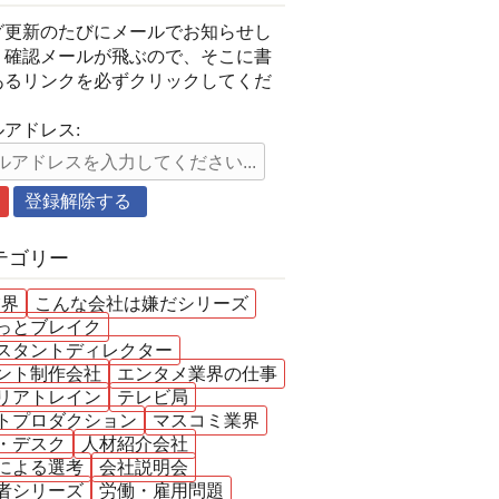
グ更新のたびにメールでお知らせし
。確認メールが飛ぶので、そこに書
あるリンクを必ずクリックしてくだ
。
アドレス:
テゴリー
業界
こんな会社は嫌だシリーズ
っとブレイク
スタントディレクター
ント制作会社
エンタメ業界の仕事
リアトレイン
テレビ局
トプロダクション
マスコミ業界
・デスク
人材紹介会社
による選考
会社説明会
者シリーズ
労働・雇用問題