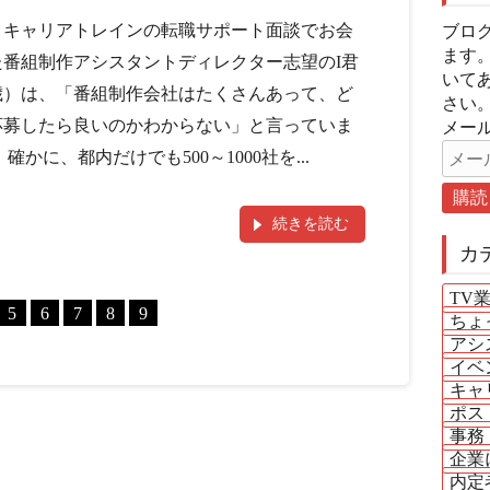
、キャリアトレインの転職サポート面談でお会
ブロ
ます
た番組制作アシスタントディレクター志望のI君
いて
4歳）は、「番組制作会社はたくさんあって、ど
さい
応募したら良いのかわからない」と言っていま
メール
 確かに、都内だけでも500～1000社を...
続きを読む
カ
TV
5
6
7
8
9
ちょ
アシ
イベ
キャ
ポス
事務
企業
内定