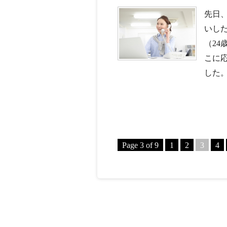
先日
いし
（2
こに
した。
Page 3 of 9
1
2
3
4