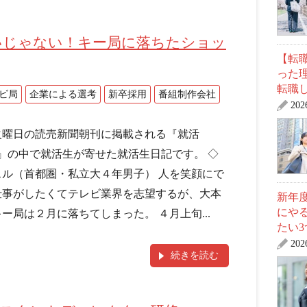
いじゃない！キー局に落ちたショッ
【転職
った
転職し
ビ局
企業による選考
新卒採用
番組制作会社
20
火曜日の読売新聞朝刊に掲載される『就活
！』の中で就活生が寄せた就活生日記です。 ◇
スル（首都圏・私立大４年男子） 人を笑顔にで
仕事がしたくてテレビ業界を志望するが、大本
新年
にや
ー局は２月に落ちてしまった。 ４月上旬...
たい
20
続きを読む