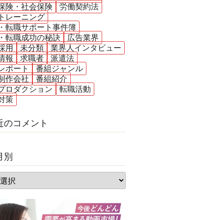
保険・社会保険
労働契約法
トレーニング
・転職サポート事件簿
・転職成功の秘訣
広告業界
採用
未分類
業界人インタビュー
情報
求職者
派遣法
レポート
番組ジャンル
制作会社
番組紹介
プロダクション
転職活動
対策
近のコメント
月別