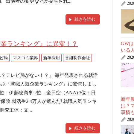
、出演者の変更などが発表され...
20
続きを読む
企業ランキング』に異変！？
GW
いる
20
ビ局
マスコミ業界
新卒採用
番組制作会社
れ？テレビ局がない！？」 毎年発表される就活
選ぶ『就職人気企業ランキング』に驚愕しまし
1位：伊藤忠商事 2位：全日空（ANA) 3位：日
新年
保険 就活生2.4万人が選んだ｢就職人気ランキ
は？
 調査主体：文...
事情
20
続きを読む