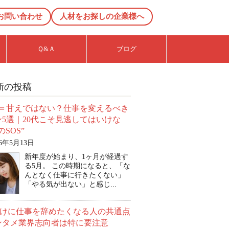
お問い合わせ
人材をお探しの企業様へ
Ｑ&Ａ
ブログ
新の投稿
病＝甘えではない？仕事を変えるべき
ン5選｜20代こそ見逃してはいけな
のSOS”
26年5月13日
新年度が始まり、1ヶ月が経過す
る5月。 この時期になると、「な
んとなく仕事に行きたくない」
「やる気が出ない」と感じ...
明けに仕事を辞めたくなる人の共通点
ンタメ業界志向者は特に要注意