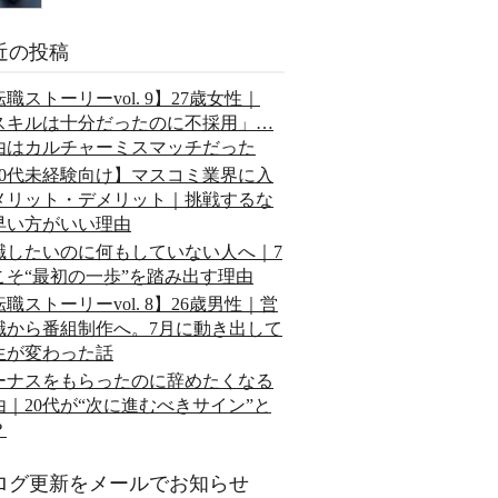
近の投稿
職ストーリーvol. 9】27歳女性｜
スキルは十分だったのに不採用」…
由はカルチャーミスマッチだった
20代未経験向け】マスコミ業界に入
メリット・デメリット｜挑戦するな
早い方がいい理由
職したいのに何もしていない人へ｜7
こそ“最初の一歩”を踏み出す理由
職ストーリーvol. 8】26歳男性｜営
職から番組制作へ。7月に動き出して
生が変わった話
ーナスをもらったのに辞めたくなる
由｜20代が“次に進むべきサイン”と
？
ログ更新をメールでお知らせ