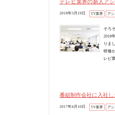
テレビ業界の新人ア
2018年3月19日
TV業界
アシ
そろ
201
りま
研修
レビ業
番組制作会社に入社し
2017年4月10日
TV業界
アシ