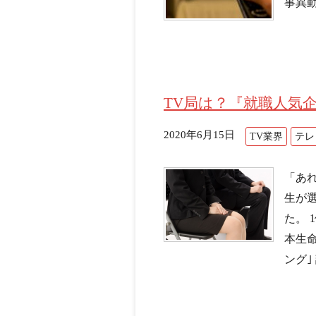
事異動
TV局は？『就職人気
2020年6月15日
TV業界
テレ
「あ
生が
た。 
本生命
ング｣