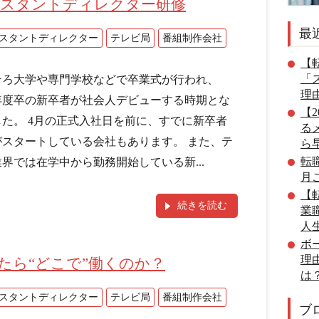
シスタントディレクター研修
最
スタントディレクター
テレビ局
番組制作会社
【転
「
そろ大学や専門学校などで卒業式が行われ、
理
8年度卒の新卒者が社会人デビューする時期とな
【
した。 4月の正式入社日を前に、すでに新卒者
る
がスタートしている会社もあります。 また、テ
ら
転
界では在学中から勤務開始している新...
月
【転
続きを読む
業
人
ボ
理
たら“どこで”働くのか？
は
スタントディレクター
テレビ局
番組制作会社
ブ