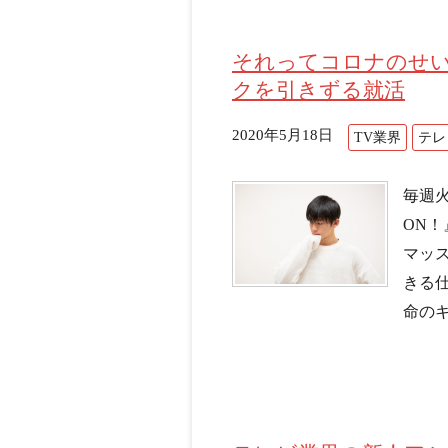
それってコロナのせ
クを引きずる就活
2020年5月18日
TV業界
テレ
毎週
ON
マッ
きる
命のキ