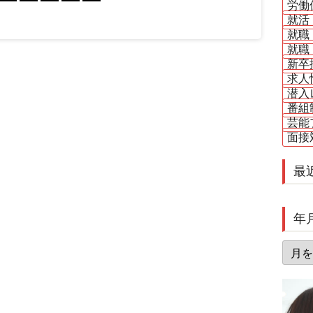
労働
就活
就職
就職
新卒
求人
潜入
番組
芸能
面接
最
年
年
月
別