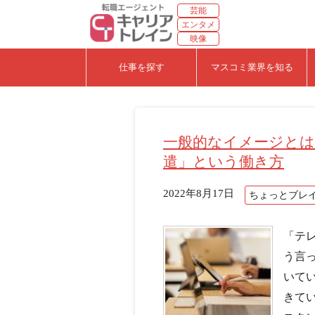
芸能
エンタメ
映像
仕事を探す
マスコミ業界を知る
一般的なイメージとは
遣」という働き方
2022年8月17日
ちょっとブレ
「テ
う言
いて
きてい