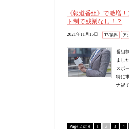
《報道番組》で激増！
ト制で残業なし！？
2021年11月15日
TV業界
ア
番組
まし
スポ
特に
ナ禍で
Page 2 of 9
1
2
3
4