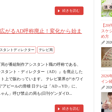
続きを読む
【2
広がるAD呼称廃止！変化から始ま
スケ
め方
20
スタントディレクター
テレビ局
ビ局が番組制作アシスタント職の呼称である、
シスタント・ディレクター（AD）』を廃止した
202
ット上で賑わっています。 テレビ業界が“ホワイ
イン
”アピールの滑稽 日テレは「AD→YD」に、
20
ゃん」呼び禁止の局も(日刊ゲンダイD...
続きを読む