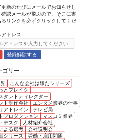
グ更新のたびにメールでお知らせし
。確認メールが飛ぶので、そこに書
あるリンクを必ずクリックしてくだ
。
アドレス:
テゴリー
業界
こんな会社は嫌だシリーズ
っとブレイク
スタントディレクター
ント制作会社
エンタメ業界の仕事
リアトレイン
テレビ局
トプロダクション
マスコミ業界
・デスク
人材紹介会社
による選考
会社説明会
者シリーズ
労働・雇用問題