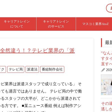
キャリアトレイン
キャリアトレイン
マスコミ業界AtoZ
について
のサービス
最
全然違う！？テレビ業界の「派
“な
すタ
直す
イク
テレビ局
派遣法
番組制作会社
20
レビ業界は派遣スタッフで成り立っている」 そ
っても過言ではありません。 テレビ局の中で働
いるスタッフの大半が、どこかから派遣されて
その
る方です。 ■某ニュース番組 例えば制作アシ
逃し