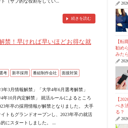
ト（サブ的な役割をしてい...
20
続きを読む
採用解禁！早ければ早いほどお得な就
【転職
勧め
みた
20
選考
新卒採用
番組制作会社
面接対策
3年3月情報解禁」「大学4年6月選考解禁」
4年10月内定解禁」 就活ルールによるところ
【20
べき
023年卒の採用情報が解禁となりました。 大手
る？
イトもグランドオープンし、2023年卒の就活
20
的にスタートしました。 ...