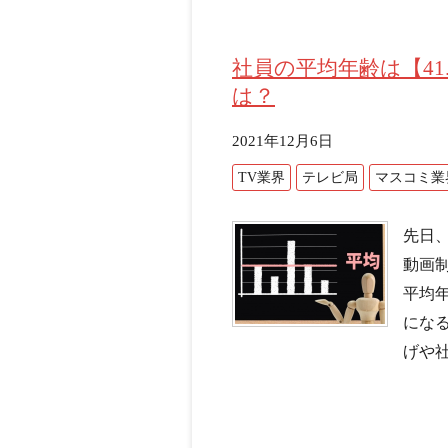
社員の平均年齢は【41
は？
2021年12月6日
TV業界
テレビ局
マスコミ業
先日
動画
平均年
にな
げや社