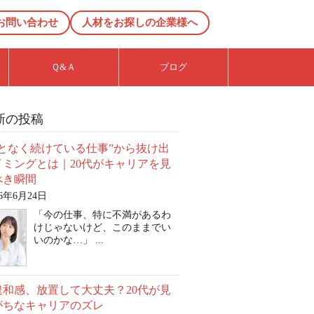
お問い合わせ
人材をお探しの企業様へ
Ｑ&Ａ
ブログ
新の投稿
んとなく続けている仕事”から抜け出
イミングとは｜20代がキャリアを見
べき瞬間
26年6月24日
「今の仕事、特に不満があるわ
けじゃないけど、このままでい
いのかな…」 ...
違和感、放置して大丈夫？20代が見
がちなキャリアのズレ