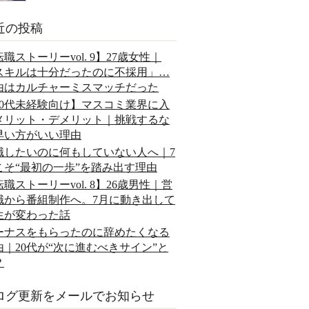
近の投稿
職ストーリーvol. 9】27歳女性｜
スキルは十分だったのに不採用」…
由はカルチャーミスマッチだった
20代未経験向け】マスコミ業界に入
メリット・デメリット｜挑戦するな
早い方がいい理由
職したいのに何もしていない人へ｜7
こそ“最初の一歩”を踏み出す理由
職ストーリーvol. 8】26歳男性｜営
職から番組制作へ。7月に動き出して
生が変わった話
ーナスをもらったのに辞めたくなる
由｜20代が“次に進むべきサイン”と
？
ログ更新をメールでお知らせ