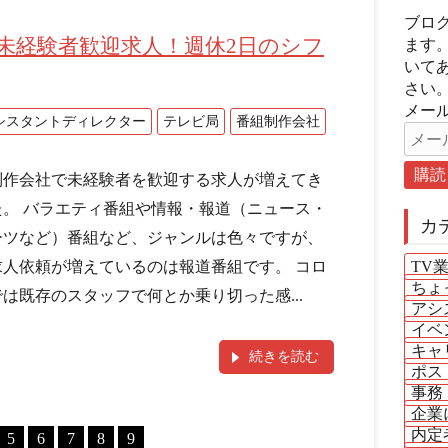
ブロ
未経験者歓迎求人！週休2日のシフ
ます
いて
さい
メール
シスタントディレクター
テレビ局
番組制作会社
制作会社で未経験者を歓迎する求人が増えてき
た。 バラエティ番組や情報・報道（ニュース・
カ
ーツなど）番組など、ジャンルは色々ですが、
求人依頼が増えているのは報道番組です。 コロ
TV
ちょ
は既存のスタッフで何とか乗り切った感...
アシ
イベ
キャ
続きを読む
ポス
事務
企業
内定
5
6
7
8
9