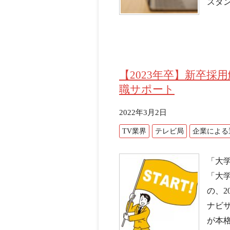
スタン
【2023年卒】新卒
職サポート
2022年3月2日
TV業界
テレビ局
企業による
「大学
「大学
の、2
ナビサ
が本格