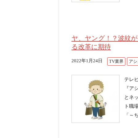
ヤ、ヤング！？波紋が
る改革に期待
2022年1月24日
TV業界
アシ
テレ
『ア
とネ
ト職場
「～ち