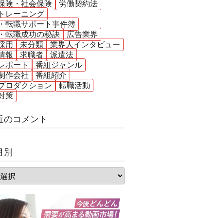
保険・社会保険
労働契約法
トレーニング
・転職サポート事件簿
・転職成功の秘訣
広告業界
採用
未分類
業界人インタビュー
情報
求職者
派遣法
レポート
番組ジャンル
制作会社
番組紹介
プロダクション
転職活動
対策
近のコメント
月別