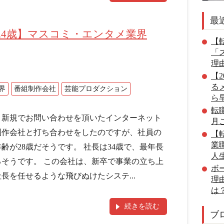
最
.4歳】マスコミ・エンタメ業界
【転
「
理
【
る
界
番組制作会社
芸能プロダクション
ら
転
、新規でお問い合わせを頂いたインターネット
月
制作会社と打ち合わせをしたのですが、社員の
【転
業
齢が28歳だそうです。 社長は34歳で、最年長
人
るそうです。 この会社は、新卒で事業の立ち上
ボ
長を任せるような飛びぬけたシステ...
理
は
続きを読む
ブ