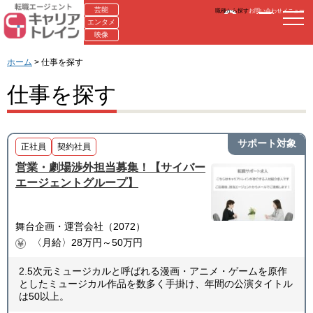
芸能
職種から探す
お問い合わせ
メニュー
エンタメ
映像
ホーム
> 仕事を探す
仕事を探す
サポート対象
正社員
契約社員
営業・劇場渉外担当募集！【サイバー
エージェントグループ】
舞台企画・運営会社（2072）
〈月給〉28万円～50万円
2.5次元ミュージカルと呼ばれる漫画・アニメ・ゲームを原作
としたミュージカル作品を数多く手掛け、年間の公演タイトル
は50以上。