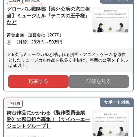
グローバル戦略部【海外公演の窓口担
当】ミュージカル『テニスの王子様』
など
舞台企画・運営会社（2070）
〈月給〉28万円～50万円
2.5次元ミュージカルと呼ばれる漫画・アニメ・ゲームを原作
としたミュージカル作品を数多く手掛け、年間の公演タイトル
は50以上。
応募する
詳細を見る
サポート対象
正社員
舞台作品にかかわる《製作委員会業
務》の窓口担当募集！【サイバーエー
ジェントグループ】