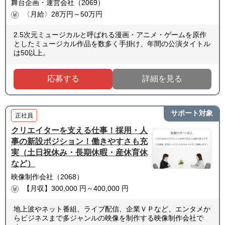
舞台企画・運営会社（2069）
〈月給〉28万円～50万円
2.5次元ミュージカルと呼ばれる漫画・アニメ・ゲームを原作
としたミュージカル作品を数多く手掛け、年間の公演タイトル
は50以上。
応募する
詳細を見る
サポート対象
正社員
クリエイターを支える仕事！採用・人
事の新設ポジション！働きやすさも充
実（土日祝休み・長期休暇・産休育休
など）
映像制作会社（2068）
【月収】300,000 円～400,000 円
地上波やネット番組、ライブ配信、企業ＶＰなど、エンタメか
らビジネスまで多ジャンルの映像を制作する映像制作会社で