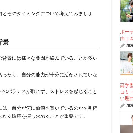
由とそのタイミングについて考えてみましょ
ボー
由｜2
背景
20
の背景には様々な要因が絡んでいることが多い
あったり、自分の能力が十分に活かされていな
高学
トのバランスが取れず、ストレスを感じること
コミ
い理
20
には、自分が何に価値を置いているのかを明確
られる環境を探し求めることが重要です。