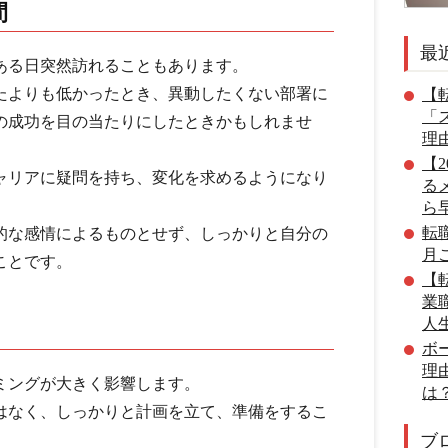
間
最
ある日突然訪れることもあります。
たよりも低かったとき、異動したくない部署に
【転
「
の成功を目の当たりにしたときかもしれませ
理
【
ャリアに疑問を持ち、変化を求めるようになり
る
ら
転
的な感情によるものとせず、しっかりと自分の
月
ことです。
【転
業
人
ボ
理
ミングが大きく影響します。
は
はなく、しっかりと計画を立て、準備をするこ
ブ