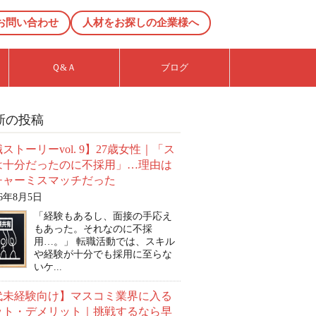
お問い合わせ
人材をお探しの企業様へ
Ｑ&Ａ
ブログ
新の投稿
ストーリーvol. 9】27歳女性｜「ス
は十分だったのに不採用」…理由は
チャーミスマッチだった
26年8月5日
「経験もあるし、面接の手応え
もあった。それなのに不採
用…。」 転職活動では、スキル
や経験が十分でも採用に至らな
いケ...
0代未経験向け】マスコミ業界に入る
ット・デメリット｜挑戦するなら早