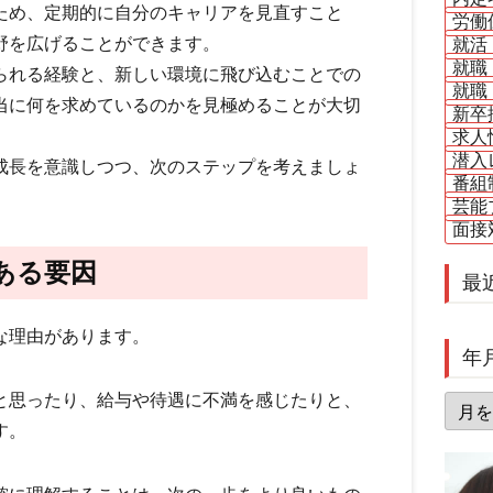
ため、定期的に自分のキャリアを見直すこと
労働
野を広げることができます。
就活
就職
られる経験と、新しい環境に飛び込むことでの
就職
当に何を求めているのかを見極めることが大切
新卒
求人
潜入
成長を意識しつつ、次のステップを考えましょ
番組
芸能
面接
ある要因
最
な理由があります。
年
と思ったり、給与や待遇に不満を感じたりと、
年
月
す。
別