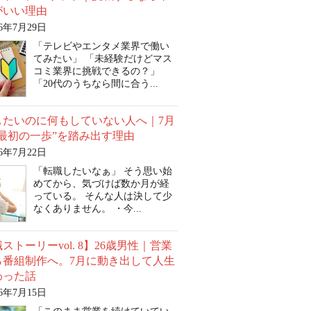
がいい理由
26年7月29日
「テレビやエンタメ業界で働い
てみたい」 「未経験だけどマス
コミ業界に挑戦できるの？」
「20代のうちなら間に合う...
したいのに何もしていない人へ｜7月
“最初の一歩”を踏み出す理由
26年7月22日
「転職したいなぁ」 そう思い始
めてから、気づけば数か月が経
っている。 そんな人は決して少
なくありません。 ・今...
ストーリーvol. 8】26歳男性｜営業
ら番組制作へ。7月に動き出して人生
わった話
26年7月15日