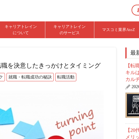
キャリアトレイン
キャリアトレイン
マスコミ業界AtoZ
について
のサービス
最
転職を決意したきっかけとタイミング
【転職
キル
ク
就職・転職成功の秘訣
転職活動
カル
20
【2
メリ