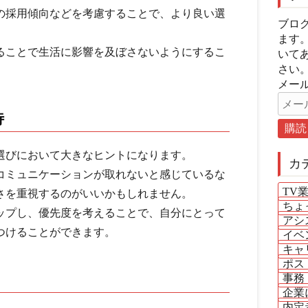
の採用傾向などを考慮することで、より良い選
ブロ
ます
ることで生活に影響を及ぼさないようにするこ
いて
さい
メール
待
選びにおいて大きなヒントになります。
カ
コミュニケーションが取れないと感じているな
TV
さを重視するのがいいかもしれません。
ちょ
ップし、優先度を考えることで、自分にとって
アシ
つけることができます。
イベ
キャ
ポス
事務
企業
内定