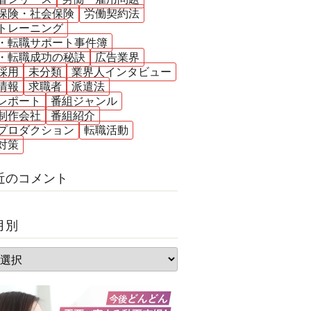
保険・社会保険
労働契約法
トレーニング
・転職サポート事件簿
・転職成功の秘訣
広告業界
採用
未分類
業界人インタビュー
情報
求職者
派遣法
レポート
番組ジャンル
制作会社
番組紹介
プロダクション
転職活動
対策
近のコメント
月別