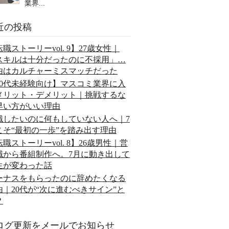
業界...
近の投稿
職ストーリーvol. 9】27歳女性｜
スキルは十分だったのに不採用」…
由はカルチャーミスマッチだった
20代未経験向け】マスコミ業界に入
メリット・デメリット｜挑戦するな
早い方がいい理由
職したいのに何もしていない人へ｜7
こそ“最初の一歩”を踏み出す理由
職ストーリーvol. 8】26歳男性｜営
職から番組制作へ。7月に動き出して
生が変わった話
ーナスをもらったのに辞めたくなる
由｜20代が“次に進むべきサイン”と
？
ログ更新をメールでお知らせ