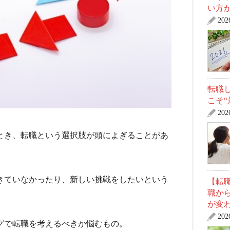
い方
20
転職
こそ
20
とき、転職という選択肢が頭によぎることがあ
きていなかったり、新しい挑戦をしたいという
【転職
職か
が変
20
グで転職を考えるべきか悩むもの。