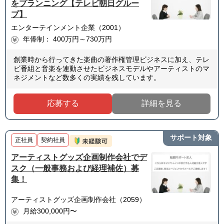
をプランニング【テレビ朝日グルー
プ】
エンターテインメント企業（2001）
年俸制： 400万円～730万円
創業時から行ってきた楽曲の著作権管理ビジネスに加え、テレ
ビ番組と音楽を連動させたビジネスモデルやアーティストのマ
ネジメントなど数多くの実績を残しています。
応募する
詳細を見る
サポート対象
正社員
契約社員
アーティストグッズ企画制作会社でデ
スク（一般事務および経理補佐）募
集！
アーティストグッズ企画制作会社（2059）
月給300,000円〜