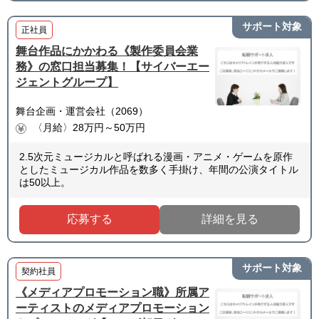
サポート対象
正社員
舞台作品にかかわる《製作委員会業
務》の窓口担当募集！【サイバーエー
ジェントグループ】
舞台企画・運営会社（2069）
〈月給〉28万円～50万円
2.5次元ミュージカルと呼ばれる漫画・アニメ・ゲームを原作
としたミュージカル作品を数多く手掛け、年間の公演タイトル
は50以上。
応募する
詳細を見る
サポート対象
契約社員
《メディアプロモーション職》所属ア
ーティストのメディアプロモーション