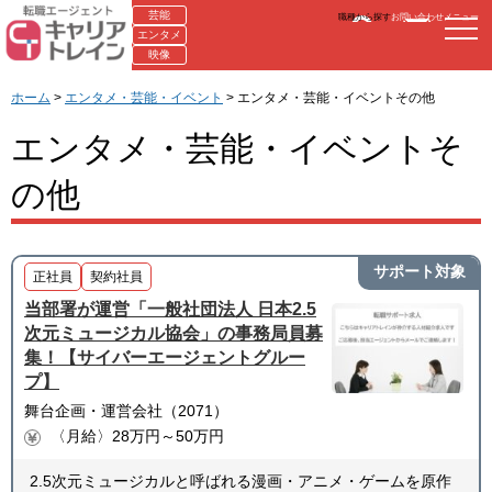
芸能
職種から探す
お問い合わせ
メニュー
エンタメ
映像
ホーム
>
エンタメ・芸能・イベント
> エンタメ・芸能・イベントその他
エンタメ・芸能・イベントそ
の他
サポート対象
正社員
契約社員
当部署が運営「一般社団法人 日本2.5
次元ミュージカル協会」の事務局員募
集！【サイバーエージェントグルー
プ】
舞台企画・運営会社（2071）
〈月給〉28万円～50万円
2.5次元ミュージカルと呼ばれる漫画・アニメ・ゲームを原作