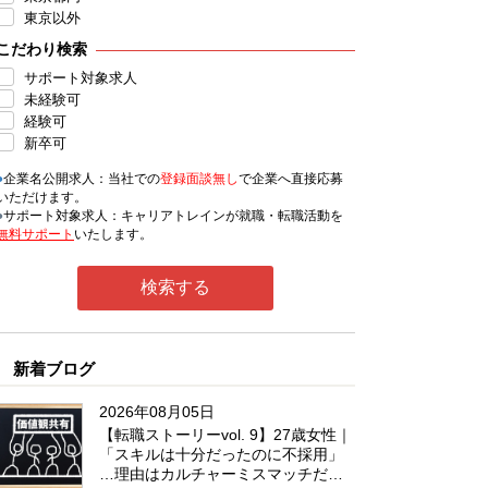
東京以外
こだわり検索
サポート対象求人
未経験可
経験可
新卒可
●
企業名公開求人：当社での
登録面談無し
で企業へ直接応募
いただけます。
●
サポート対象求人：キャリアトレインが就職・転職活動を
無料サポート
いたします。
新着ブログ
2026年08月05日
【転職ストーリーvol. 9】27歳女性｜
「スキルは十分だったのに不採用」
…理由はカルチャーミスマッチだっ