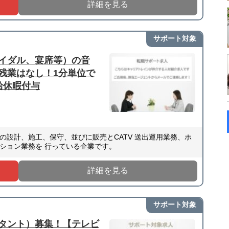
詳細を見る
サポート対象
イダル、宴席等）の音
残業はなし！1分単位で
給休暇付与
）
設計、施工、保守、並びに販売とCATV 送出運用業務、ホ
ション業務を 行っている企業です。
詳細を見る
サポート対象
タント）募集！【テレビ