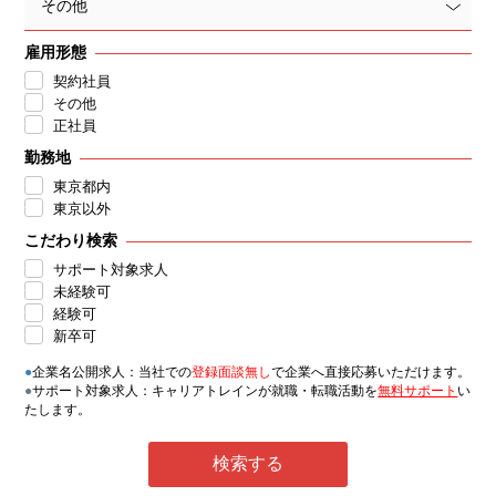
その他
雇用形態
契約社員
その他
正社員
勤務地
東京都内
東京以外
こだわり検索
サポート対象求人
未経験可
経験可
新卒可
●
企業名公開求人：当社での
登録面談無し
で企業へ直接応募いただけます。
●
サポート対象求人：キャリアトレインが就職・転職活動を
無料サポート
い
たします。