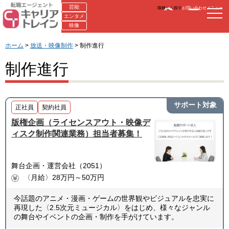
芸能
職種から探す
お問い合わせ
メニュー
エンタメ
映像
ホーム
>
放送・映像制作
> 制作進行
制作進行
サポート対象
正社員
契約社員
版権企画（ライセンスアウト・映像デ
ィスク制作関連業務）担当者募集！
舞台企画・運営会社（2051）
〈月給〉28万円～50万円
今話題のアニメ・漫画・ゲームの世界観やビジュアルを忠実に
再現した〈2.5次元ミュージカル〉をはじめ、様々なジャンル
の舞台やイベントの企画・制作を手がけています。