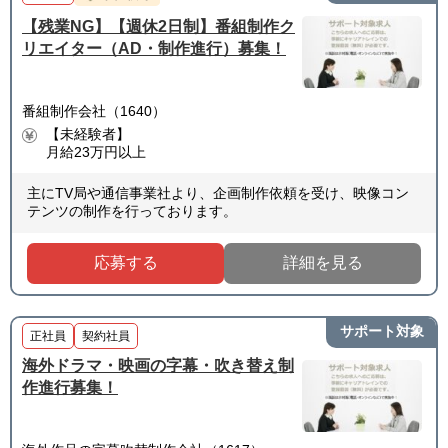
【残業NG】【週休2日制】番組制作ク
リエイター（AD・制作進行）募集！
番組制作会社（1640）
【未経験者】
月給23万円以上
主にTV局や通信事業社より、企画制作依頼を受け、映像コン
テンツの制作を行っております。
応募する
詳細を見る
サポート対象
正社員
契約社員
海外ドラマ・映画の字幕・吹き替え制
作進行募集！