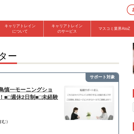
キャリアトレイン
キャリアトレイン
マスコミ業界AtoZ
について
のサービス
ター
サポート対象
鳥慎一モーニングショ
■□週休2日制■□未経験
含む）