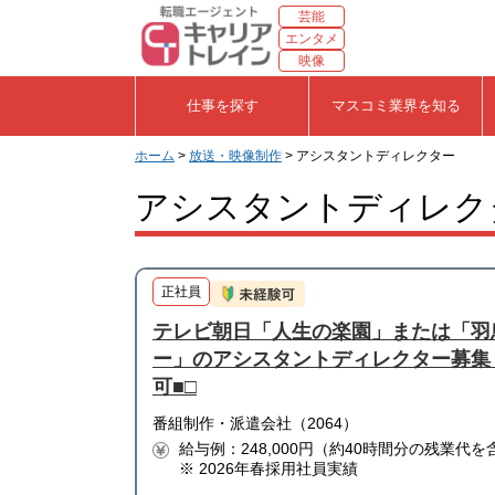
芸能
エンタメ
映像
仕事を探す
マスコミ業界を知る
ホーム
>
放送・映像制作
> アシスタントディレクター
アシスタントディレク
正社員
テレビ朝日「人生の楽園」または「羽
ー」のアシスタントディレクター募集！
可■□
番組制作・派遣会社（2064）
給与例：248,000円（約40時間分の残業代を
※ 2026年春採用社員実績