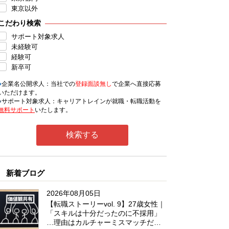
東京以外
こだわり検索
サポート対象求人
未経験可
経験可
新卒可
●
企業名公開求人：当社での
登録面談無し
で企業へ直接応募
いただけます。
●
サポート対象求人：キャリアトレインが就職・転職活動を
無料サポート
いたします。
新着ブログ
2026年08月05日
【転職ストーリーvol. 9】27歳女性｜
「スキルは十分だったのに不採用」
…理由はカルチャーミスマッチだっ