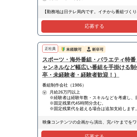
【勤務地は日テレ局内です。イチから番組づくり
応募する
正社員
スポーツ・海外番組・バラエティ特番・
ャンネルなど幅広い番組を手掛ける制作
卒・未経験者・経験者歓迎！）
番組制作会社（1986）
月給26万円以上
※経験者は経験年数・スキルなどを考慮し、目
※固定残業代45時間分含む。
※固定残業代を超える場合は追加支給します
映像コンテンツの企画から演出、完パケまでをワ
応募する