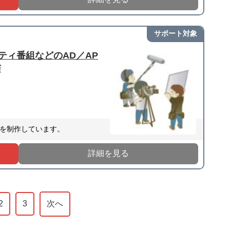
サポート対象
ティ番組などのAD／AP
与
を制作しています。
詳細を見る
2
3
次へ