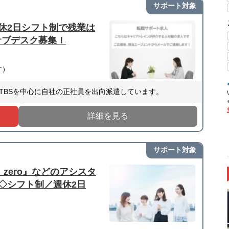
サポート対象
休2日シフト制で残業は
サブデスク募集！
す）
TBSを中心に自社の正社員を出向派遣しています。
詳細を見る
サポート対象
s zero』などのアシスタ
◇シフト制／週休2日