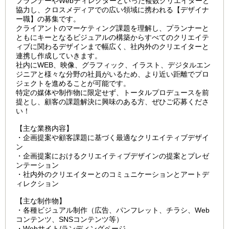
プランナーやWebディレクターといった複数クリエイターと
協力し、クロスメディアでの広い領域に携われる【デザイナ
ー職】の募集です。
クライアントのマーケティング課題を理解し、プランナーと
ともにキーとなるビジュアルの構築からすべてのクリエイテ
ィブに関わるデザインまで幅広く、社内外のクリエイターと
連携し作成していきます。
社内にWEB、映像、グラフィック、イラスト、デジタルエン
ジニアと様々な分野の社員がいるため、より近い距離でプロ
ジェクトを進めることが可能です。
特定の媒体や制作物に限定せず、トータルプロデュースを前
提とし、顧客の課題解決に興味のある方、ぜひご応募くださ
い！
【主な業務内容】
・企画提案や顧客課題に基づく最適なクリエイティブデザイ
ン
・企画提案におけるクリエイティブデザインの提案とプレゼ
ンテーション
・社内外のクリエイターとのコミュニケーションとアートデ
ィレクション
【主な制作物】
・各種ビジュアル制作（広告、パンフレット、チラシ、Web
コンテンツ、SNSコンテンツ等）
・Webサイト/ランディングページ