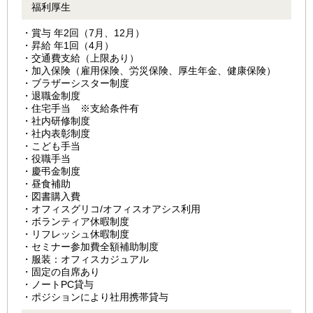
福利厚生
・賞与 年2回（7月、12月）
・昇給 年1回（4月）
・交通費支給（上限あり）
・加入保険（雇用保険、労災保険、厚生年金、健康保険）
・ブラザーシスター制度
・退職金制度
・住宅手当 ※支給条件有
・社内研修制度
・社内表彰制度
・こども手当
・役職手当
・慶弔金制度
・昼食補助
・図書購入費
・オフィスグリコ/オフィスオアシス利用
・ボランティア休暇制度
・リフレッシュ休暇制度
・セミナー参加費全額補助制度
・服装：オフィスカジュアル
・固定の自席あり
・ノートPC貸与
・ポジションにより社用携帯貸与