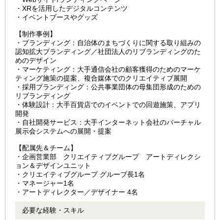
・XRを活用したデジタルコンテンツ
・イベントブースやグッズ
【制作事例】
・ブランディング：自治体のまちづくりに関する取り組みの
認知拡大ブランディング／社団法人のリブランディングのた
めのデザイン
・マーケティング：大手通信会社の顧客獲得のためのマーケ
ティング施策の提案、複合媒体でのクリエイティブ展開
・採用ブランディング：公共事業団体の母集団形成のための
リブランディング
・体験設計：大手百貨店でのイベントでの回遊施策、アプリ
開発
・自社開発サービス：大手インターネット会社のバーチャル
展示会システムへの展開・提案
【配属先＆チーム】
・企画営業部 クリエイティブグループ アートディレクシ
ョン＆デザインユニット
・クリエイティブグループ グループ長1名
・マネージャー1名
・アートディレクター／デザイナー 4名
必要な経験・スキル