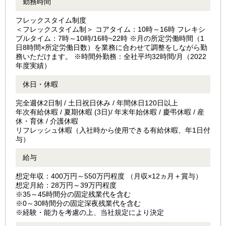
勤務時間
フレックスタイム制度
＜フレックスタイム制＞ コアタイム：10時～16時 フレキシ
ブルタイム：7時～10時/16時~22時 ※月の所定労働時間（1
日8時間×所定労働日数）を業務に合わせて調整をしながら勤
務いただけます。 ※時間外勤務：全社平均32時間/月（2022
年度実績）
休日・休暇
完全週休2日制 / 土日祝日休み / 年間休日120日以上
年次有給休暇 / 夏期休暇 (3日)/ 年末年始休暇 / 慶弔休暇 / 産
休・育休 / 介護休暇
リフレッシュ休暇（入社時から使用できる有給休暇、年1日付
与）
給与
想定年収：400万円～550万円程度 （月収×12ヵ月＋賞与）
想定月給：28万円～39万円程度
※35～45時間分の固定残業代を含む
※0～30時間分の固定深夜残業代を含む
※経験・能力を考慮の上、当社規定により決定