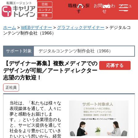
芸能
職種から探
お問い合わ
メニュ
エンタメ
す
せ
ー
映像
ホーム
>
WEBデザイナー
>
グラフィックデザイナー
> デジタルコ
ンテンツ制作会社（1966）
サポート対象
デジタルコンテンツ制作会社（1966）
【デザイナー募集】複数メディアでの
応募する
デザインが可能／アートディレクター
志望の方歓迎！
正社員
当社は、「私たちは様々な
表現媒体を通して、人々に
夢と感動をお届けしま
す。」という企業理念のも
と、サービス提供を通して
社会をより豊かにしていき
たいという想いから、経営