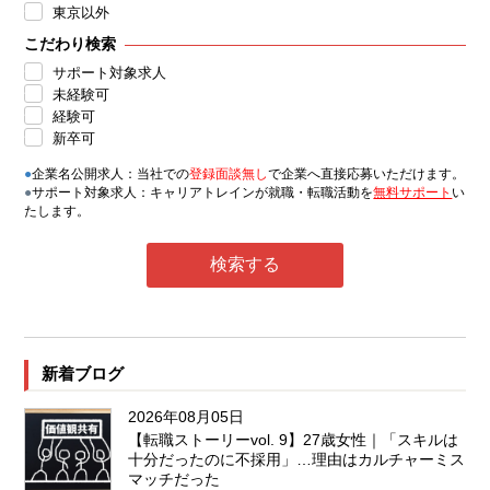
東京以外
こだわり検索
サポート対象求人
未経験可
経験可
新卒可
●
企業名公開求人：当社での
登録面談無し
で企業へ直接応募いただけます。
●
サポート対象求人：キャリアトレインが就職・転職活動を
無料サポート
い
たします。
新着ブログ
2026年08月05日
【転職ストーリーvol. 9】27歳女性｜「スキルは
十分だったのに不採用」…理由はカルチャーミス
マッチだった