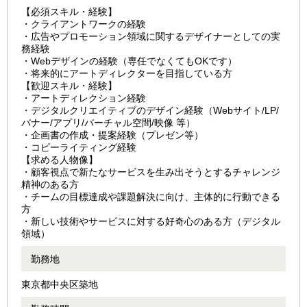
【必須スキル・経験】
・クライアントワークの経験
・広告やプロモーション領域に関するデザイナーとしての実
務経験
・Webデザインの経験（専任でなくてもOKです）
・将来的にアートディレクターを目指している方
【歓迎スキル・経験】
・アートディレクション経験
・デジタルクリエイティブのデザイン経験（Webサイト/LP/
バナー/アプリ/バーチャル空間/映像 等）
・企画書の作成・提案経験（プレゼン等）
・コピーライティング経験
【求める人物像】
・顧客視点で新たなサービスを生み出そうとするチャレンジ
精神のある方
・チームの目標達成や課題解決に向け、主体的に行動できる
方
・新しい技術やサービスに対する好奇心のある方（デジタル
領域）
勤務地
東京都中央区築地