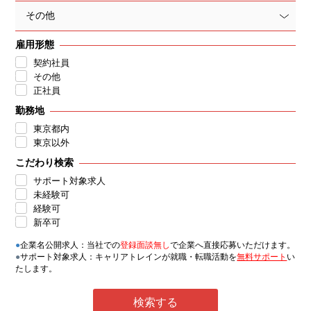
その他
雇用形態
契約社員
その他
正社員
勤務地
東京都内
東京以外
こだわり検索
サポート対象求人
未経験可
経験可
新卒可
●
企業名公開求人：当社での
登録面談無し
で企業へ直接応募いただけます。
●
サポート対象求人：キャリアトレインが就職・転職活動を
無料サポート
い
たします。