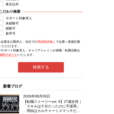
東京以外
こだわり検索
サポート対象求人
未経験可
経験可
新卒可
●
企業名公開求人：当社での
登録面談無し
で企業へ直接応募
いただけます。
●
サポート対象求人：キャリアトレインが就職・転職活動を
無料サポート
いたします。
新着ブログ
2026年08月05日
【転職ストーリーvol. 9】27歳女性｜
「スキルは十分だったのに不採用」
…理由はカルチャーミスマッチだっ