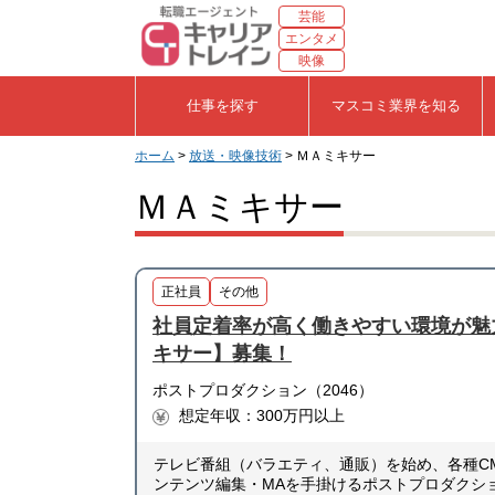
芸能
エンタメ
映像
仕事を探す
マスコミ業界を知る
ホーム
>
放送・映像技術
> ＭＡミキサー
ＭＡミキサー
正社員
その他
社員定着率が高く働きやすい環境が魅
キサー】募集！
ポストプロダクション（2046）
想定年収：300万円以上
テレビ番組（バラエティ、通販）を始め、各種C
ンテンツ編集・MAを手掛けるポストプロダクシ