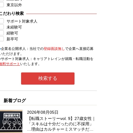
東京以外
こだわり検索
サポート対象求人
未経験可
経験可
新卒可
●
企業名公開求人：当社での
登録面談無し
で企業へ直接応募
いただけます。
●
サポート対象求人：キャリアトレインが就職・転職活動を
無料サポート
いたします。
新着ブログ
2026年08月05日
【転職ストーリーvol. 9】27歳女性｜
「スキルは十分だったのに不採用」
…理由はカルチャーミスマッチだっ