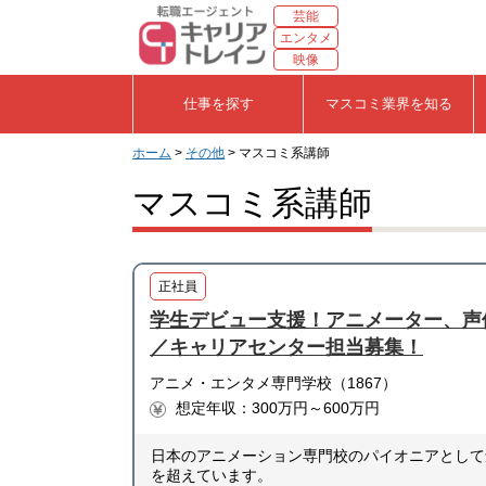
芸能
エンタメ
映像
仕事を探す
マスコミ業界を知る
ホーム
>
その他
> マスコミ系講師
マスコミ系講師
正社員
学生デビュー支援！アニメーター、声
／キャリアセンター担当募集！
アニメ・エンタメ専門学校（1867）
想定年収：300万円～600万円
日本のアニメーション専門校のパイオニアとして
を超えています。