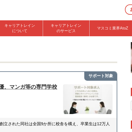
キャリアトレイン
キャリアトレイン
マスコミ業界AtoZ
について
のサービス
サポート対象
優、マンガ等の専門学校
創立された同社は全国9か所に校舎を構え、卒業生は12万人