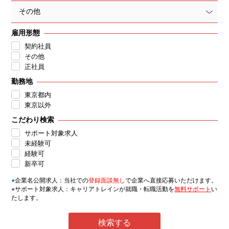
その他
雇用形態
契約社員
その他
正社員
勤務地
東京都内
東京以外
こだわり検索
サポート対象求人
未経験可
経験可
新卒可
●
企業名公開求人：当社での
登録面談無し
で企業へ直接応募いただけます。
●
サポート対象求人：キャリアトレインが就職・転職活動を
無料サポート
い
たします。