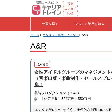
芸能
エンタメ
映像
仕事を探す
マスコミ業界を知る
ホーム
>
エンタメ・芸能・イベント
> A&R
A&R
契約社員
女性アイドルグループのマネジメント
（音楽出版・楽曲制作・セールスプロ
集！
芸能プロダクション（2048）
【想定年収】324万円～550万円
エンタメ界の中心を担う、圧倒的な影響力のある