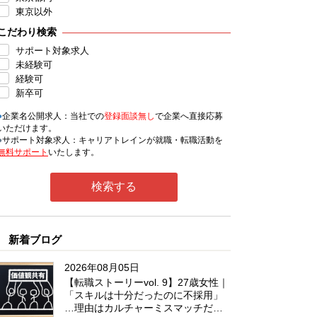
東京以外
こだわり検索
サポート対象求人
未経験可
経験可
新卒可
●
企業名公開求人：当社での
登録面談無し
で企業へ直接応募
いただけます。
●
サポート対象求人：キャリアトレインが就職・転職活動を
無料サポート
いたします。
新着ブログ
2026年08月05日
【転職ストーリーvol. 9】27歳女性｜
「スキルは十分だったのに不採用」
…理由はカルチャーミスマッチだっ