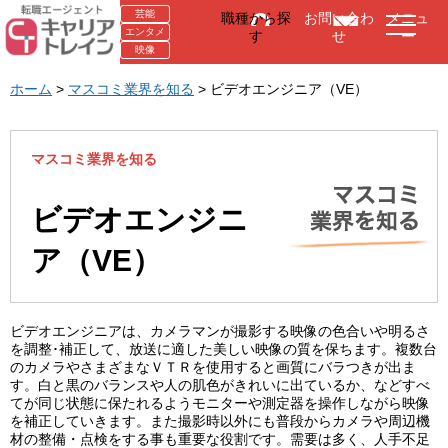
芸能
職種から探
お問い合わ
メニュ
エンタメ
す
せ
ー
映像
ホーム
>
マスコミ業界を知る
>
ビデオエンジニア（VE）
マスコミ業界を知る
ビデオエンジニ
ア（VE）
ビデオエンジニアは、カメラマンが撮影する映像の色合いや明るさ
を調整･補正して、放送に適した美しい映像の質を保ちます。複数台
のカメラやさまざまなＶＴＲを使用すると画質にバラつきが出ま
す。白と黒のバランスや人の肌色がきれいに出ているか、などすべ
てが同じ状態に保たれるようモニターや測定器を操作しながら映像
を補正していきます。また撮影時以外にも普段からカメラや周辺機
材の整備・点検をする事も重要な役割です。需要は多く、人手不足