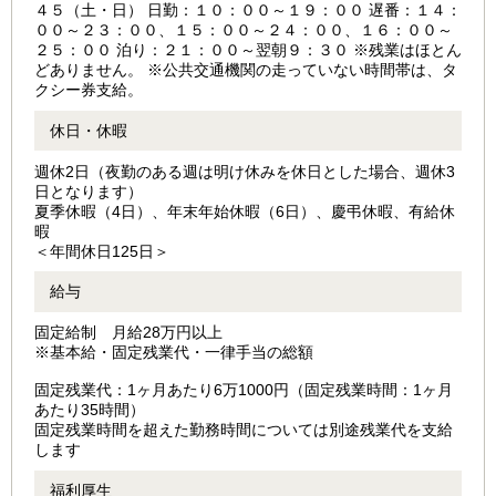
４５（土・日） 日勤：１０：００～１９：００ 遅番：１４：
００～２３：００、１５：００～２４：００、１６：００～
２５：００ 泊り：２１：００～翌朝９：３０ ※残業はほとん
どありません。 ※公共交通機関の走っていない時間帯は、タ
クシー券支給。
休日・休暇
週休2日（夜勤のある週は明け休みを休日とした場合、週休3
日となります）
夏季休暇（4日）、年末年始休暇（6日）、慶弔休暇、有給休
暇
＜年間休日125日＞
給与
固定給制 月給28万円以上
※基本給・固定残業代・一律手当の総額
固定残業代：1ヶ月あたり6万1000円（固定残業時間：1ヶ月
あたり35時間）
固定残業時間を超えた勤務時間については別途残業代を支給
します
福利厚生