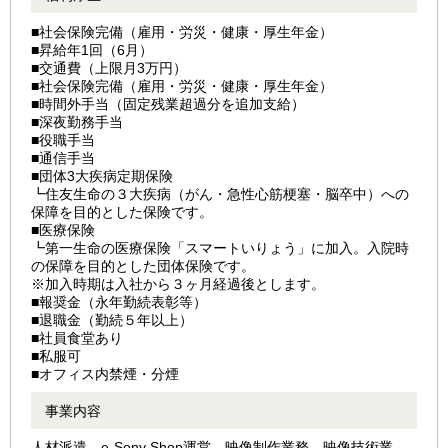
■社会保険完備（雇用・労災・健康・厚生年金）
■昇給年1回（6月）
■交通費（上限月3万円）
■社会保険完備（雇用・労災・健康・厚生年金）
■時間外手当（固定残業超過分を追加支給）
■深夜勤務手当
■役職手当
■通信手当
■団体3大疾病定期保険
┗住友生命の３大疾病（がん・急性心筋梗塞・脳卒中）への
保障を目的とした保険です。
■医療保険
┗第一生命の医療保険「スマートいりょう」に加入。入院時
の保障を目的とした団体保険です。
※加入時期は入社から３ヶ月経過後とします。
■報奨金（永年勤続表彰等）
■退職金（勤続５年以上）
■社員食堂あり
■私服可
■オフィス内禁煙・分煙
事業内容
人材派遣、e-Sony Shop運営、映像制作業務、映像技術業