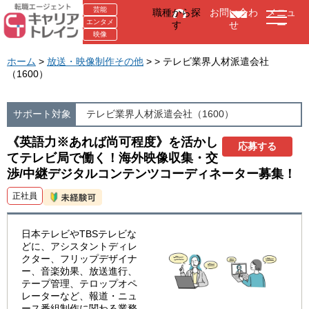
芸能
職種から探
お問い合わ
メニュ
エンタメ
す
せ
ー
映像
ホーム
>
放送・映像制作その他
> > テレビ業界人材派遣会社
（1600）
サポート対象
テレビ業界人材派遣会社（1600）
《英語力※あれば尚可程度》を活かし
応募する
てテレビ局で働く！海外映像収集・交
渉/中継デジタルコンテンツコーディネーター募集！
正社員
日本テレビやTBSテレビな
どに、アシスタントディレ
クター、フリップデザイナ
ー、音楽効果、放送進行、
テープ管理、テロップオペ
レーターなど、報道・ニュ
ース番組制作に関わる業務