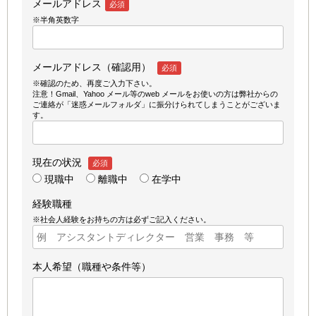
メールアドレス
必須
※半角英数字
メールアドレス（確認用）
必須
※確認のため、再度ご入力下さい。
注意！Gmail、Yahoo メール等のweb メールをお使いの方は弊社からの
ご連絡が「迷惑メールフォルダ」に振分けられてしまうことがございま
す。
現在の状況
必須
現職中
離職中
在学中
経験職種
※社会人経験をお持ちの方は必ずご記入ください。
本人希望（職種や条件等）