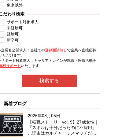
東京以外
こだわり検索
サポート対象求人
未経験可
経験可
新卒可
●
企業名公開求人：当社での
登録面談無し
で企業へ直接応募
いただけます。
●
サポート対象求人：キャリアトレインが就職・転職活動を
無料サポート
いたします。
新着ブログ
2026年08月05日
【転職ストーリーvol. 9】27歳女性｜
「スキルは十分だったのに不採用」
…理由はカルチャーミスマッチだっ