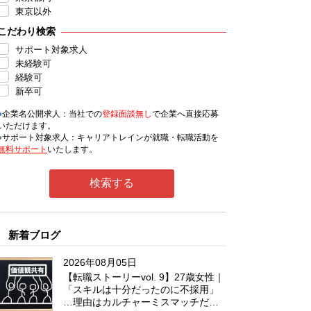
東京以外
こだわり検索
サポート対象求人
未経験可
経験可
新卒可
●
企業名公開求人：当社での
登録面談無し
で企業へ直接応募
いただけます。
●
サポート対象求人：キャリアトレインが就職・転職活動を
無料サポート
いたします。
新着ブログ
2026年08月05日
【転職ストーリーvol. 9】27歳女性｜
「スキルは十分だったのに不採用」
…理由はカルチャーミスマッチだっ