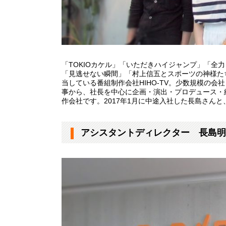
「TOKIOカケル」「いただきハイジャンプ」「全
「見逃せない瞬間」「村上信五とスポーツの神様た
当している番組制作会社HIHO-TV。少数規模の
事から、社長を中心に企画・演出・プロデュース・
作会社です。2017年1月に中途入社した長島さんと
アシスタントディレクター 長島明