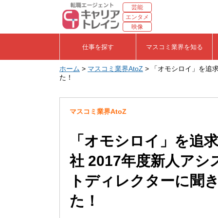
芸能
エンタメ
映像
仕事を探す
マスコミ業界を知る
ホーム
>
マスコミ業界AtoZ
> 「オモシロイ」を追
た！
マスコミ業界AtoZ
「オモシロイ」を追
社 2017年度新人アシ
トディレクターに聞
た！