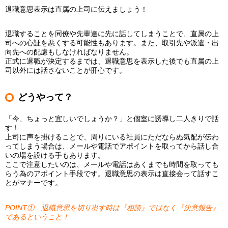
退職意思表示は直属の上司に伝えましょう！
退職することを同僚や先輩達に先に話してしまうことで、直属の上
司への心証を悪くする可能性もあります。また、取引先や派遣・出
向先への配慮もしなければなりません。
正式に退職が決定するまでは、退職意思を表示した後でも直属の上
司以外には話さないことが肝心です。
どうやって？
「今、ちょっと宜しいでしょうか？」と個室に誘導し二人きりで話
す！
上司に声を掛けることで、周りにいる社員にただならぬ気配が伝わ
ってしまう場合は、メールや電話でアポイントを取ってから話し合
いの場を設ける手もあります。
ここで注意したいのは、メールや電話はあくまでも時間を取っても
らう為のアポイント手段です。退職意思の表示は直接会って話すこ
とがマナーです。
POINT① 退職意思を切り出す時は『相談』ではなく『決意報告』
であるということ！