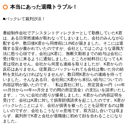
本当にあった退職トラブル！
■バックレて裁判沙汰！
番組制作会社でアシスタントディレクターとして勤務していたK君
は、ある日突然連絡が取れなってしまいました。会社のみんなが心
配する中、数日後K君から同僚宛にLINEが届きました。そこには退
職する旨が書かれていたのですが、会社としてはこのような退職方
法に怒り心頭です。会社はK君に、無断欠勤前までの給与は会社に
受け取りに来るように通知しました。ところが給料日になってもK
君は現れません。会社から何度も連絡を取りましたが、K君からの
反応はありません。従業員にバックレられても会社は働いた分の給
料を支払わなければなりませんが、数日間K君からの連絡を待って
いました。そんなある日、会社宛にK君から未払い給与についての
内容証明が届いたのです。「私は貴社に対し、所定賃金○○円（○○年
○○月分から○○年○○月分までの間の所定賃金）の支払いを請求いたし
ます。」ついに会社の怒りが爆発しました。K君からの内容証明を
受けて、会社はK君に対して損害賠償請求を起こしたのです。K君が
バックレたことにより、会社が損害を被ったことを証明するのは難
しいのですが、会社もこうなりゃ意地です。双方話し合いでは収ま
らず、裁判所でK君と会社が退職後に初めて顔を合わることになり
ました。