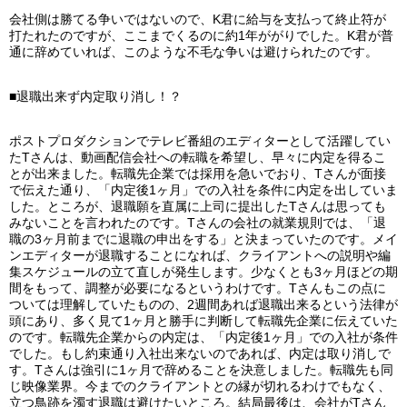
会社側は勝てる争いではないので、K君に給与を支払って終止符が
打たれたのですが、ここまでくるのに約1年ががりでした。K君が普
通に辞めていれば、このような不毛な争いは避けられたのです。
■退職出来ず内定取り消し！？
ポストプロダクションでテレビ番組のエディターとして活躍してい
たTさんは、動画配信会社への転職を希望し、早々に内定を得るこ
とが出来ました。転職先企業では採用を急いでおり、Tさんが面接
で伝えた通り、「内定後1ヶ月」での入社を条件に内定を出していま
した。ところが、退職願を直属に上司に提出したTさんは思っても
みないことを言われたのです。Tさんの会社の就業規則では、「退
職の3ヶ月前までに退職の申出をする」と決まっていたのです。メイ
ンエディターが退職することになれば、クライアントへの説明や編
集スケジュールの立て直しが発生します。少なくとも3ヶ月ほどの期
間をもって、調整が必要になるというわけです。Tさんもこの点に
ついては理解していたものの、2週間あれば退職出来るという法律が
頭にあり、多く見て1ヶ月と勝手に判断して転職先企業に伝えていた
のです。転職先企業からの内定は、「内定後1ヶ月」での入社が条件
でした。もし約束通り入社出来ないのであれば、内定は取り消しで
す。Tさんは強引に1ヶ月で辞めることを決意しました。転職先も同
じ映像業界。今までのクライアントとの縁が切れるわけでもなく、
立つ鳥跡を濁す退職は避けたいところ。結局最後は、会社がTさん