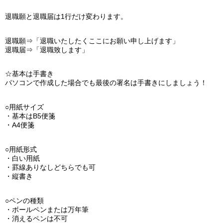
退職願と退職届は1行だけ変わります。
退職願⇒「退職いたしたくここにお願い申し上げます」
退職届⇒「退職致します」
☆基本は手書き
パソコンで作成した場合でも最後の署名は手書きにしましょう！
○用紙サイズ
・基本はB5便箋
・A4便箋
○用紙形式
・白い用紙
・罫線ありなしどちらでも可
・縦書き
○ペンの種類
・ボールペンまたは万年筆
・消えるペンは不可