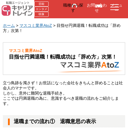
芸能
職種から探
お問い合わ
メニュ
エンタメ
す
せ
ー
映像
ホーム
>
マスコミ業界AtoZ
> 目指せ円満退職！転職成功は「辞め
方」次第！
マスコミ業界AtoZ
目指せ円満退職！転職成功は「辞め方」次第！
立つ鳥跡を濁さず！お世話になった会社をきちんと辞めることは社
会人のマナーです。
しかし、意外に難関な退職手続き。
ここでは円満退職の為に、意識するべき退職の流れをご紹介しま
す。
退職までの流れ① 退職意思の表示