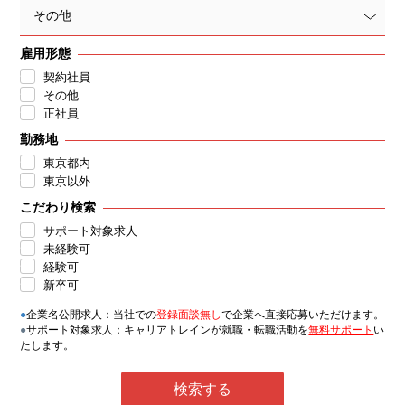
その他
雇用形態
契約社員
その他
正社員
勤務地
東京都内
東京以外
こだわり検索
サポート対象求人
未経験可
経験可
新卒可
●
企業名公開求人：当社での
登録面談無し
で企業へ直接応募いただけます。
●
サポート対象求人：キャリアトレインが就職・転職活動を
無料サポート
い
たします。