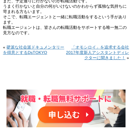
また、予定通りに行かないのが転職活動です。
うまく行かないと自分の何がいけないのかわからず孤独な気持ちに
苛まれる方もいます。
そこで、転職エージェントと一緒に転職活動をするという手があり
ます。
転職エージェントは、皆さんの転職活動をサポートする唯一無二の
見方なのです。
«
硬派な社会派ドキュメンタリー
「オモシロイ」を追求する会社
を得意とするDsTOKYO
2017年度新人アシスタントディレ
クターに聞きました！
»