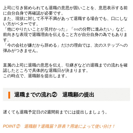
上司に引き留められても退職の意思が固いことを、意思表示する前
に自分自身で再確認が必要です。
また、現状に対して不平不満があって退職する場合でも、口にしな
い方がベターです。
「他にやりたいことが見付かった」「○○の分野に進みたい」など、
前向きな表現で退職理由を伝えること方が自分自身の為でもありま
す。
「今の会社が嫌だから辞める」だけの理由では、次のステップへの
弾みがつきません。
直属の上司に退職の意思を伝え、引継ぎなどの退職までの流れを確
認したところで具体的な退職日が決まります。
この時点で、退職願を提出します。
退職までの流れ② 退職願の提出
遅くても退職予定日の2週間前までには提出しましょう。
POINT② 退職願？退職届？辞表？用途によって使い分け！