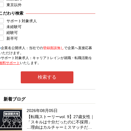
東京以外
こだわり検索
サポート対象求人
未経験可
経験可
新卒可
●
企業名公開求人：当社での
登録面談無し
で企業へ直接応募
いただけます。
●
サポート対象求人：キャリアトレインが就職・転職活動を
無料サポート
いたします。
新着ブログ
2026年08月05日
【転職ストーリーvol. 9】27歳女性｜
「スキルは十分だったのに不採用」
…理由はカルチャーミスマッチだっ