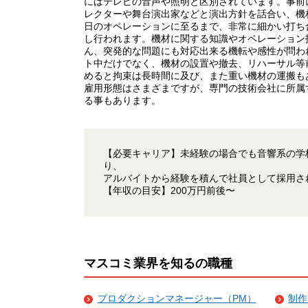
にはテレビの音声や照明と区別されています。事前
レクターや舞台演出家などと演出方針を話合い、機
日のオペレーションに至るまで、非常に細かい打ち
し行われます。機材に関する知識やオペレーション
ん、突発的な問題にも対応出来る機転や感性が問わ
ト中だけでなく、機材の設置や撤去、リハーサル等
めると拘束は長時間に及び、また重い機材の運搬も
雇用形態はさまざまですが、専門の技術会社に所属
る事もあります。
【必要キャリア】未経験の場合でも音響系の学
り、
アルバイトから経験を積んで社員として採用さ
【年収の目安】200万円前後〜
マスコミ業界を知るの職種
プロダクションマネージャー（PM）
制作