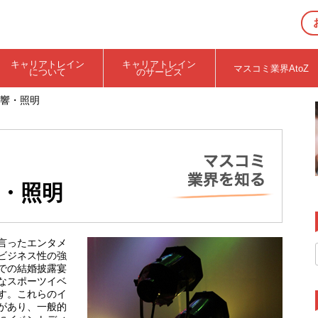
キャリアトレイン
キャリアトレイン
マスコミ業界AtoZ
について
のサービス
響・照明
・照明
言ったエンタメ
ビジネス性の強
での結婚披露宴
なスポーツイベ
す。これらのイ
があり、一般的