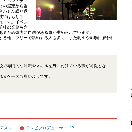
にイベントディ
材の選定から当
合わせが繰り返
技術はもちろ
れます。イベン
前後の業務も含
あるため体力に自信がある事が求められています。
する他、フリーで活動する人も多く、また劇団や劇場に雇われ
校で専門的な知識やスキルを身に付けている事が前提とな
れるケースも多いようです。
デスク
テレビプロデューサー（P）