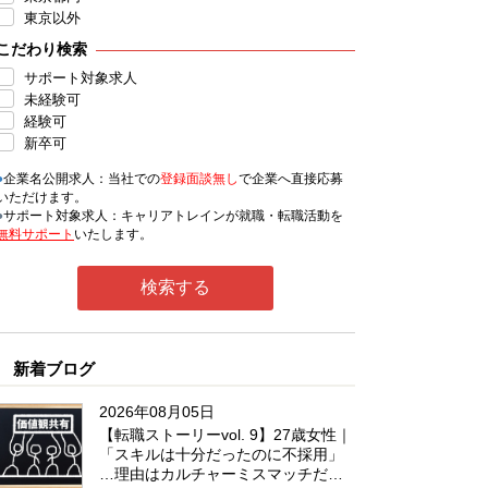
東京以外
こだわり検索
サポート対象求人
未経験可
経験可
新卒可
●
企業名公開求人：当社での
登録面談無し
で企業へ直接応募
いただけます。
●
サポート対象求人：キャリアトレインが就職・転職活動を
無料サポート
いたします。
新着ブログ
2026年08月05日
【転職ストーリーvol. 9】27歳女性｜
「スキルは十分だったのに不採用」
…理由はカルチャーミスマッチだっ