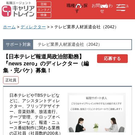
芸能
職種から探
お問い合わ
メニュ
エンタメ
す
せ
ー
映像
ホーム
>
ディレクター
> > テレビ業界人材派遣会社（2042）
サポート対象
テレビ業界人材派遣会社（2042）
【日本テレビ報道局政治部勤務】
応募する
『news zero』のディレクター（編
集・完パケ）募集！
正社員
日本テレビやTBSテレビな
どに、アシスタントディレ
クター、フリップデザイナ
ー、音楽効果、放送進行、
テープ管理、テロップオペ
レーターなど、報道・ニュ
ース番組制作に関わる業務
の正社員（社員数約200名）