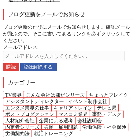
ブログ更新をメールでお知らせ
ブログ更新のたびにメールでお知らせします。確認メール
が飛ぶので、そこに書いてあるリンクを必ずクリックして
ください。
メールアドレス:
カテゴリー
TV業界
こんな会社は嫌だシリーズ
ちょっとブレイク
アシスタントディレクター
イベント制作会社
エンタメ業界の仕事
キャリアトレイン
テレビ局
ポストプロダクション
マスコミ業界
事務・デスク
人材紹介会社
企業による選考
会社説明会
内定者シリーズ
労働・雇用問題
労働保険・社会保険
労働契約法
就活トレーニング