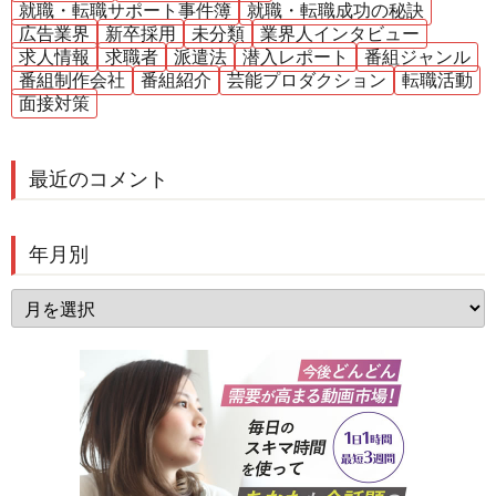
就職・転職サポート事件簿
就職・転職成功の秘訣
広告業界
新卒採用
未分類
業界人インタビュー
求人情報
求職者
派遣法
潜入レポート
番組ジャンル
番組制作会社
番組紹介
芸能プロダクション
転職活動
面接対策
最近のコメント
年月別
年
月
別