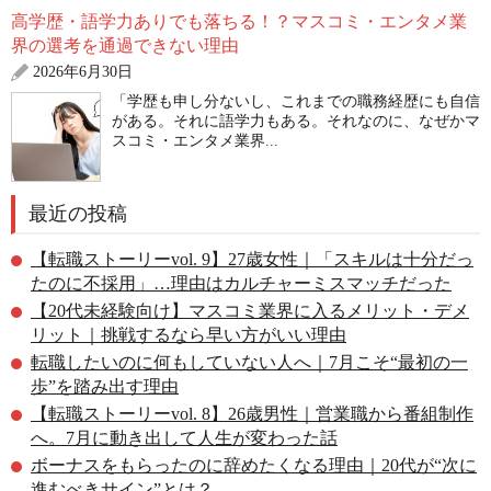
高学歴・語学力ありでも落ちる！？マスコミ・エンタメ業
界の選考を通過できない理由
2026年6月30日
「学歴も申し分ないし、これまでの職務経歴にも自信
がある。それに語学力もある。それなのに、なぜかマ
スコミ・エンタメ業界...
最近の投稿
【転職ストーリーvol. 9】27歳女性｜「スキルは十分だっ
たのに不採用」…理由はカルチャーミスマッチだった
【20代未経験向け】マスコミ業界に入るメリット・デメ
リット｜挑戦するなら早い方がいい理由
転職したいのに何もしていない人へ｜7月こそ“最初の一
歩”を踏み出す理由
【転職ストーリーvol. 8】26歳男性｜営業職から番組制作
へ。7月に動き出して人生が変わった話
ボーナスをもらったのに辞めたくなる理由｜20代が“次に
進むべきサイン”とは？