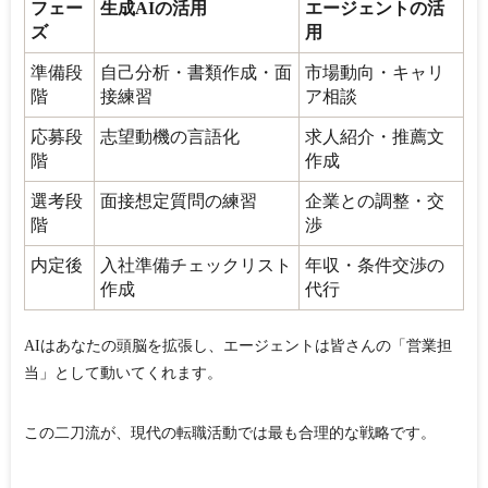
フェー
生成AIの活用
エージェントの活
ズ
用
準備段
自己分析・書類作成・面
市場動向・キャリ
階
接練習
ア相談
応募段
志望動機の言語化
求人紹介・推薦文
階
作成
選考段
面接想定質問の練習
企業との調整・交
階
渉
内定後
入社準備チェックリスト
年収・条件交渉の
作成
代行
AIはあなたの頭脳を拡張し、エージェントは皆さんの「営業担
当」として動いてくれます。
この二刀流が、現代の転職活動では最も合理的な戦略です。