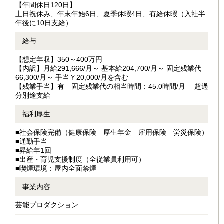
【年間休日120日】
土日祝休み、年末年始6日、夏季休暇4日、有給休暇（入社半
年後に10日支給）
給与
【想定年収】350～400万円
【内訳】月給291,666/月～ 基本給204,700/月～ 固定残業代
66,300/月～ 手当￥20,000/月を含む
【残業手当】有 固定残業代の相当時間：45.0時間/月 超過
分別途支給
福利厚生
■社会保険完備（健康保険 厚生年金 雇用保険 労災保険）
■通勤手当
■昇給年1回
■出産・育児⽀援制度（全従業員利⽤可）
■喫煙環境：屋内全⾯禁煙
事業内容
芸能プロダクション