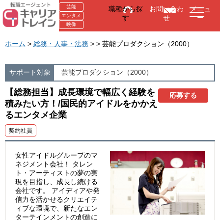
芸能
職種から探
お問い合わ
メニュ
エンタメ
す
せ
ー
映像
ホーム
>
総務・人事・法務
> > 芸能プロダクション（2000）
サポート対象
芸能プロダクション（2000）
【総務担当】成長環境で幅広く経験を
応募する
積みたい方！/国民的アイドルをかかえ
るエンタメ企業
契約社員
女性アイドルグループのマ
ネジメント会社！ タレン
ト・アーティストの夢の実
現を目指し、成長し続ける
会社です。 アイディアや発
信力を活かせるクリエイテ
ィブな環境で、新たなエン
ターテインメントの創造に