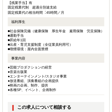
【残業手当】有
固定残業代制 超過分別途⽀給
固定残業代の相当時間︓45時間／⽉
福利厚生
■社会保険完備（健康保険 厚生年金 雇用保険 労災保険）
■通勤手当
■昇給年1回
■出産・育児⽀援制度（全従業員利⽤可）
■喫煙環境：屋内全⾯禁煙
事業内容
●芸能プロダクションの経営
●⾳楽出版業
●エンターテインメント/スタジオ事業
●放送番組、演奏番組の企画提供
●映画の企画、制作、提供
●各種SP、イベント、企画制作
この求人について相談する