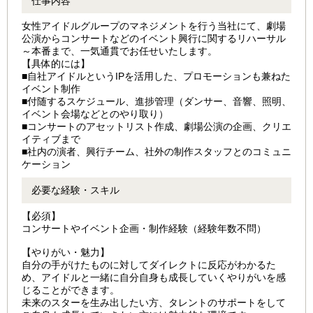
仕事内容
女性アイドルグループのマネジメントを行う当社にて、劇場
公演からコンサートなどのイベント興行に関するリハーサル
～本番まで、一気通貫でお任せいたします。
【具体的には】
■自社アイドルというIPを活用した、プロモーションも兼ねた
イベント制作
■付随するスケジュール、進捗管理（ダンサー、音響、照明、
イベント会場などとのやり取り）
■コンサートのアセットリスト作成、劇場公演の企画、クリエ
イティブまで
■社内の演者、興行チーム、社外の制作スタッフとのコミュニ
ケーション
必要な経験・スキル
【必須】
コンサートやイベント企画・制作経験（経験年数不問）
【やりがい・魅力】
自分の手がけたものに対してダイレクトに反応がわかるた
め、アイドルと一緒に自分自身も成長していくやりがいを感
じることができます。
未来のスターを生み出したい方、タレントのサポートをして