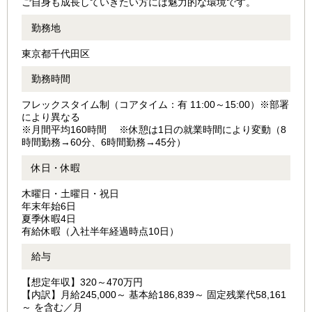
ご自身も成長していきたい方には魅力的な環境です。
勤務地
東京都千代田区
勤務時間
フレックスタイム制（コアタイム：有 11:00～15:00）※部署
により異なる
※月間平均160時間 ※休憩は1日の就業時間により変動（8
時間勤務→60分、6時間勤務→45分）
休日・休暇
木曜日・土曜日・祝日
年末年始6⽇
夏季休暇4日
有給休暇（⼊社半年経過時点10⽇）
給与
【想定年収】320～470万円
【内訳】月給245,000～ 基本給186,839～ 固定残業代58,161
～ を含む／月