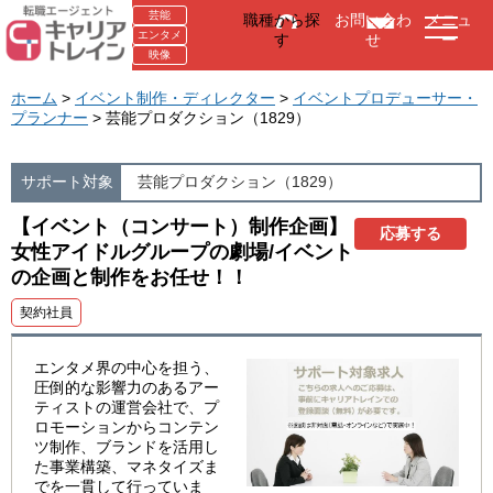
芸能
職種から探
お問い合わ
メニュ
エンタメ
す
せ
ー
映像
ホーム
>
イベント制作・ディレクター
>
イベントプロデューサー・
プランナー
> 芸能プロダクション（1829）
サポート対象
芸能プロダクション（1829）
【イベント（コンサート）制作企画】
応募する
女性アイドルグループの劇場/イベント
の企画と制作をお任せ！！
契約社員
エンタメ界の中心を担う、
圧倒的な影響力のあるアー
ティストの運営会社で、プ
ロモーションからコンテン
ツ制作、ブランドを活用し
た事業構築、マネタイズま
でを一貫して行っていま