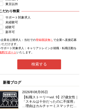
東京以外
こだわり検索
サポート対象求人
未経験可
経験可
新卒可
●
企業名公開求人：当社での
登録面談無し
で企業へ直接応募
いただけます。
●
サポート対象求人：キャリアトレインが就職・転職活動を
無料サポート
いたします。
新着ブログ
2026年08月05日
【転職ストーリーvol. 9】27歳女性｜
「スキルは十分だったのに不採用」
…理由はカルチャーミスマッチだっ