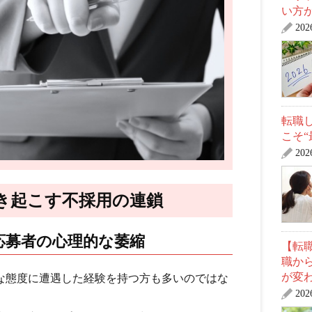
い方
20
転職
こそ
20
き起こす不採用の連鎖
応募者の心理的な萎縮
【転職
職か
が変
な態度に遭遇した経験を持つ方も多いのではな
20