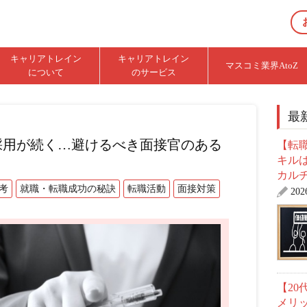
キャリアトレイン
キャリアトレイン
マスコミ業界AtoZ
について
のサービス
最
採用が続く…避けるべき面接官のある
【転職
キル
カル
考
就職・転職成功の秘訣
転職活動
面接対策
20
【2
メリ