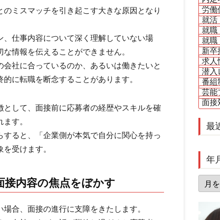
労働
とのミスマッチを引き起こす大きな原因となり
就活
就職
ン、仕事内容について深く理解していない場
就職
新卒
切な情報を伝えることができません。
求人
の会社に合っているのか、あるいは働きたいと
潜入
終的に転職を断念することがあります。
番組
芸能
面接
徴として、面接前に応募者の経歴やスキルを確
れます。
最
らすると、「企業側が本気で自分に関心を持っ
象を受けます。
年
年
面接内容の焦点をぼかす
月
別
い場合、面接の進行に支障をきたします。