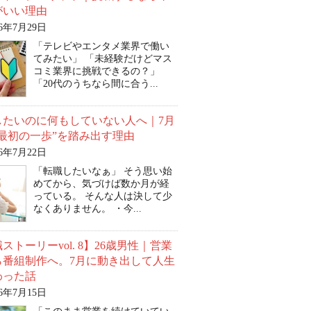
がいい理由
26年7月29日
「テレビやエンタメ業界で働い
てみたい」 「未経験だけどマス
コミ業界に挑戦できるの？」
「20代のうちなら間に合う...
したいのに何もしていない人へ｜7月
“最初の一歩”を踏み出す理由
26年7月22日
「転職したいなぁ」 そう思い始
めてから、気づけば数か月が経
っている。 そんな人は決して少
なくありません。 ・今...
ストーリーvol. 8】26歳男性｜営業
ら番組制作へ。7月に動き出して人生
わった話
26年7月15日