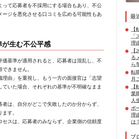
よって応募者を不採用にする場合もあり、不公
メージを悪化させる口コミを広める可能性もあ
最
【転
「
準が生む不公平感
理
【
る
評価基準が適用されると、応募者は混乱し、不
ら
得できません。
転
職理由」を重視し、もう一方の面接官は「志望
月
していた場合、それぞれの基準が不明確なまま
【転
業
人
募者は、自分がどこで失敗したのか分からず、
ボ
ります。
理
ロセスは、応募者のみならず、企業側の信頼度
は
ブ