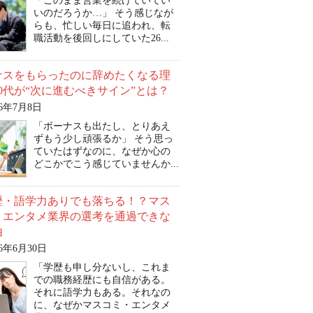
「このまま営業を続けていてい
いのだろうか…」 そう感じなが
らも、忙しい毎日に追われ、転
職活動を後回しにしていた26...
ナスをもらったのに辞めたくなる理
0代が“次に進むべきサイン”とは？
26年7月8日
「ボーナスも出たし、とりあえ
ずもう少し頑張るか」 そう思っ
ていたはずなのに、なぜか心の
どこかでこう感じていませんか...
歴・語学力ありでも落ちる！？マス
・エンタメ業界の選考を通過できな
由
26年6月30日
「学歴も申し分ないし、これま
での職務経歴にも自信がある。
それに語学力もある。それなの
に、なぜかマスコミ・エンタメ