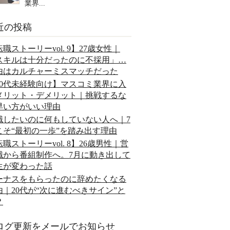
業界...
近の投稿
職ストーリーvol. 9】27歳女性｜
スキルは十分だったのに不採用」…
由はカルチャーミスマッチだった
20代未経験向け】マスコミ業界に入
メリット・デメリット｜挑戦するな
早い方がいい理由
職したいのに何もしていない人へ｜7
こそ“最初の一歩”を踏み出す理由
職ストーリーvol. 8】26歳男性｜営
職から番組制作へ。7月に動き出して
生が変わった話
ーナスをもらったのに辞めたくなる
由｜20代が“次に進むべきサイン”と
？
ログ更新をメールでお知らせ