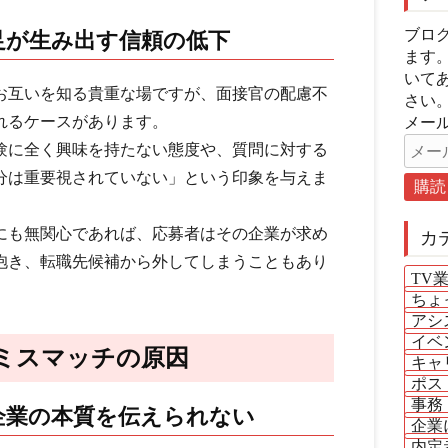
ブロ
足が生み出す信頼の低下
ます
いて
お互いを知る貴重な場ですが、面接官の配慮不
さい
れるケースがあります。
メール
験に全く興味を持たない態度や、質問に対する
分は重要視されていない」という印象を与えま
にも無関心であれば、応募者はその企業が求め
カ
抱き、転職先候補から外してしまうこともあり
TV
ちょ
アシ
イベ
ミスマッチの原因
キャ
ポス
事務
企業の本質を伝えられない
企業
内定