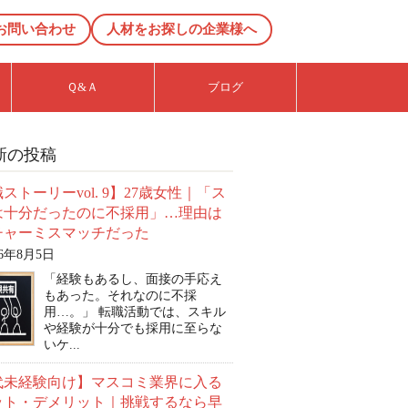
お問い合わせ
人材をお探しの企業様へ
Ｑ&Ａ
ブログ
新の投稿
ストーリーvol. 9】27歳女性｜「ス
は十分だったのに不採用」…理由は
チャーミスマッチだった
26年8月5日
「経験もあるし、面接の手応え
もあった。それなのに不採
用…。」 転職活動では、スキル
や経験が十分でも採用に至らな
いケ...
0代未経験向け】マスコミ業界に入る
ット・デメリット｜挑戦するなら早