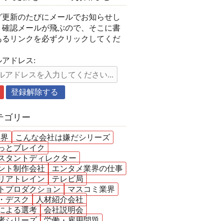
グ更新のたびにメールでお知らせし
。確認メールが飛ぶので、そこに書
あるリンクを必ずクリックしてくだ
。
アドレス:
テゴリー
業界
こんな会社は嫌だシリーズ
っとブレイク
スタントディレクター
ント制作会社
エンタメ業界の仕事
リアトレイン
テレビ局
トプロダクション
マスコミ業界
・デスク
人材紹介会社
による選考
会社説明会
者シリーズ
労働・雇用問題