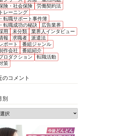
保険・社会保険
労働契約法
トレーニング
・転職サポート事件簿
・転職成功の秘訣
広告業界
採用
未分類
業界人インタビュー
情報
求職者
派遣法
レポート
番組ジャンル
制作会社
番組紹介
プロダクション
転職活動
対策
近のコメント
月別