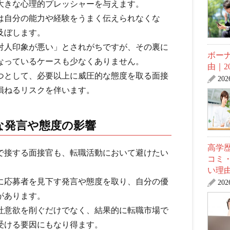
大きな心理的プレッシャーを与えます。
は自分の能力や経験をうまく伝えられなくな
及ぼします。
対人印象が悪い」とされがちですが、その裏に
ボー
なっているケースも少なくありません。
由｜2
つとして、必要以上に威圧的な態度を取る面接
20
損ねるリスクを伴います。
な発言や態度の影響
高学
で接する面接官も、転職活動において避けたい
コミ
い理
に応募者を見下す発言や態度を取り、自分の優
20
があります。
社意欲を削ぐだけでなく、結果的に転職市場で
受ける要因にもなり得ます。