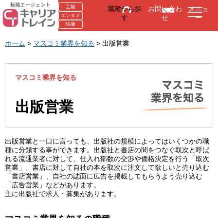
芸能
職種から探
お問い合わ
メニュ
エンタメ
す
せ
ー
映像
ホーム
>
マスコミ業界を知る
>
出版営業
マスコミ業界を知る
出版営業
出版営業と一口に言っても、出版社の規模によってはいくつかの職
種に分類する事ができます。出版社と書店の間をつなぐ取次と呼ば
れる流通業者に対して、仕入れ部数の交渉や価格決定を行う「取次
営業」、書店に対して自社の本を取次に注文して欲しいと売り込む
「書店営業」、自社の誌面に広告を掲載してもらうよう売り込む
「広告営業」などがあります。
主に出版社で求人・募集があります。