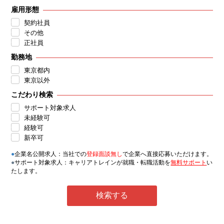
雇用形態
契約社員
その他
正社員
勤務地
東京都内
東京以外
こだわり検索
サポート対象求人
未経験可
経験可
新卒可
●
企業名公開求人：当社での
登録面談無し
で企業へ直接応募いただけます。
●
サポート対象求人：キャリアトレインが就職・転職活動を
無料サポート
い
たします。