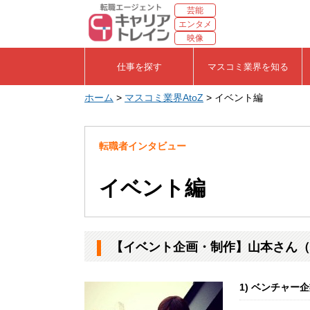
芸能
エンタメ
映像
仕事を探す
マスコミ業界を知る
ホーム
>
マスコミ業界AtoZ
> イベント編
転職者インタビュー
イベント編
【イベント企画・制作】山本さん（
1) ベンチャー