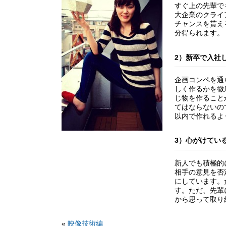
すぐ上の先輩で
大企業のクライ
チャンスを貰え
分得られます。
2）新卒で入社
企画コンペを通
しく作るかを徹
じ物を作ること
てはならないの
以内で作れるよ
3）心がけてい
新人でも積極的
相手の意見を否
にしています。
す。ただ、先輩
から思って取り
«
映像技術編