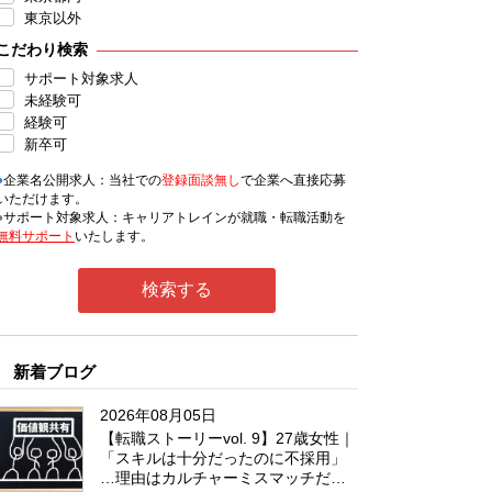
東京以外
こだわり検索
サポート対象求人
未経験可
経験可
新卒可
●
企業名公開求人：当社での
登録面談無し
で企業へ直接応募
いただけます。
●
サポート対象求人：キャリアトレインが就職・転職活動を
無料サポート
いたします。
新着ブログ
2026年08月05日
【転職ストーリーvol. 9】27歳女性｜
「スキルは十分だったのに不採用」
…理由はカルチャーミスマッチだっ