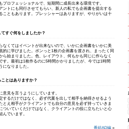
もプロフェッショナルで、短期間に成長出来る環境です。
アントにも同行させてもらい、新人の私でも企画書を提出する
ることもあります。プレッシャーはありますが、やりがいは十
してすぐ何をしましたか？
らなくてはイベントが出来ないので、いかに企画書をいかに美
底的に学びました。ポンっと1枚の企画書を渡され、まったく同
から始まりました。色、レイアウト、何もかも同じに作らなく
です。最初は1枚作るのに5時間かかりましたが、今では1時間
うになりました。
ることはありますか？
に意見を言うようにしています。
定するだけではなく、必ず代案を出して相手を納得させるよう
たとえ相手がクライアントでも自分の意見を必ず持っていきま
についていくだけではなく、クライアントの役に立ちたいと心
組んでいます。
番組AD編
»