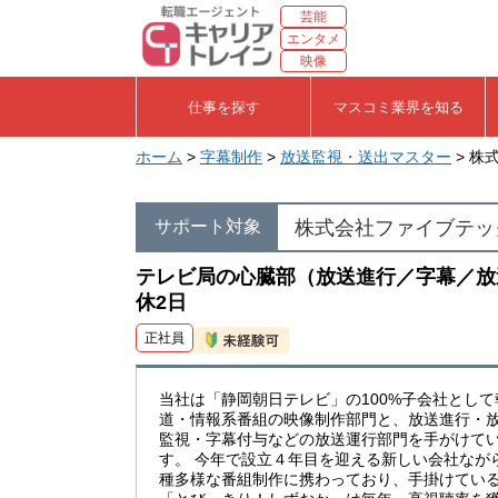
芸能
エンタメ
映像
仕事を探す
マスコミ業界を知る
ホーム
>
字幕制作
>
放送監視・送出マスター
> 株
株式会社ファイブテック
サポート対象
テレビ局の心臓部（放送進行／字幕／放
休2日
正社員
当社は「静岡朝日テレビ」の100%子会社として
道・情報系番組の映像制作部門と、放送進行・
監視・字幕付与などの放送運行部門を手がけて
す。 今年で設立４年目を迎える新しい会社なが
種多様な番組制作に携わっており、手掛けてい