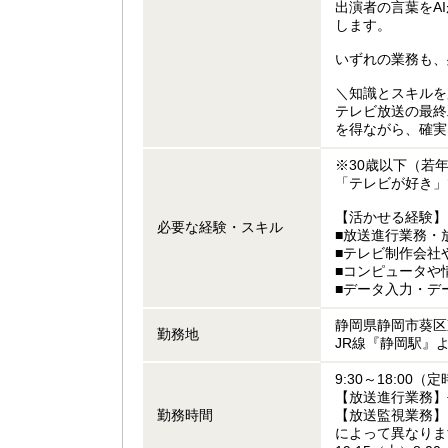
出演者の言葉をA
します。
いずれの業務も、
＼知識とスキルを
テレビ放送の最終
を得ながら、確実
※30歳以下（若
「テレビが好き」
【活かせる経験】
必要な経験・スキル
■放送進行業務・
■テレビ制作会社
■コンピュータや
■データ入力・デ
静岡県静岡市葵区
勤務地
JR線『静岡駅』
9:30～18:00（
【放送進行業務】
勤務時間
【放送監視業務】
によって異なります