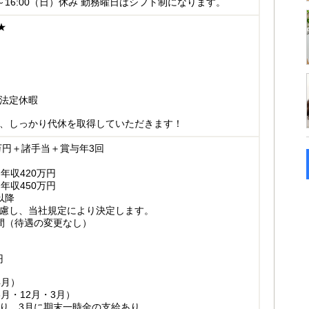
00～16:00（日）休み 勤務曜日はシフト制になります。
★
法定休暇
、しっかり代休を取得していただきます！
0万円＋諸手当＋賞与年3回
年収420万円
年収450万円
以降
慮し、当社規定により決定します。
間（待遇の変更なし）
円
4月）
月・12月・3月）
り、3月に期末一時金の支給あり