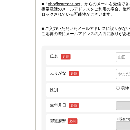
■「
obo@career-t.net
」からのメールを受信でき
携帯電話のメールアドレスをご利用の場合、迷
ロックされている可能性がございます。
■ ご入力いただいたメールアドレスに誤りがな
ご応募の際にメールアドレスの入力に誤りがあ
氏名
必須
ふりがな
必須
男性
性別
生年月日
必須
※現在の
都道府県
必須