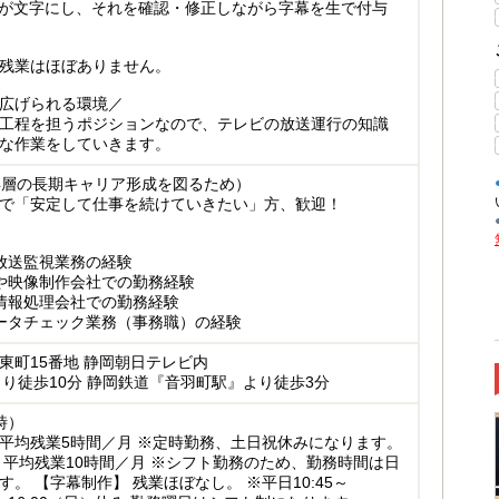
Iが文字にし、それを確認・修正しながら字幕を生で付与
残業はほぼありません。
広げられる環境／
工程を担うポジションなので、テレビの放送運行の知識
な作業をしていきます。
年層の長期キャリア形成を図るため）
で「安定して仕事を続けていきたい」方、歓迎！
放送監視業務の経験
や映像制作会社での勤務経験
情報処理会社での勤務経験
ータチェック業務（事務職）の経験
東町15番地 静岡朝日テレビ内
より徒歩10分 静岡鉄道『音羽町駅』より徒歩3分
定時）
平均残業5時間／月 ※定時勤務、土日祝休みになります。
 平均残業10時間／月 ※シフト勤務のため、勤務時間は日
。 【字幕制作】 残業ほぼなし。 ※平日10:45～