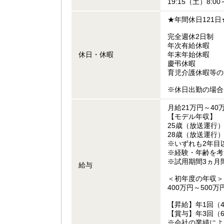
19:15（土）8:
★年間休日121日
完全週休2日制
年次有給休暇
休日・休暇
年末年始休暇
慶弔休暇
育児介護休暇等の
※休日出勤の場合
月給21万円～4
【モデル年収】
25歳（放送運行）
28歳（放送運行）
※いずれも2年目
※経験・年齢を考
※試用期間3ヵ月
給与
＜初年度の年収＞
400万円～500万
【昇給】年1回（
【賞与】年3回（6
※会社の業績によ