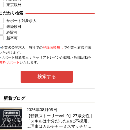
東京以外
こだわり検索
サポート対象求人
未経験可
経験可
新卒可
●
企業名公開求人：当社での
登録面談無し
で企業へ直接応募
いただけます。
●
サポート対象求人：キャリアトレインが就職・転職活動を
無料サポート
いたします。
新着ブログ
2026年08月05日
【転職ストーリーvol. 9】27歳女性｜
「スキルは十分だったのに不採用」
…理由はカルチャーミスマッチだっ