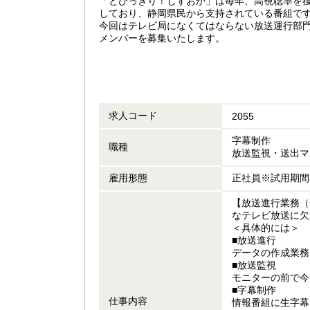
「とびっきり！しずおか」は毎年、高視聴率を
しており、静岡県民から支持されている番組で
今回はテレビ局になくてはならない放送運行部
メンバーを募集いたします。
求人コード
2055
字幕制作
職種
放送監視・送出マ
雇用形態
正社員※試用期間
【放送進行業務（
なテレビ放送に欠
＜具体的には＞
■放送進行
データの作成業務
■放送監視
モニターの前で今
■字幕制作
仕事内容
情報番組に生字幕