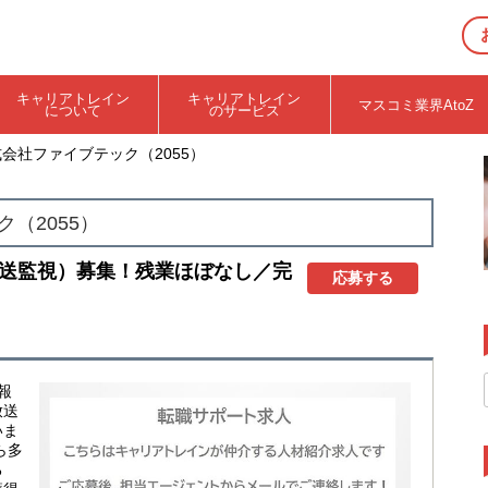
キャリアトレイン
キャリアトレイン
マスコミ業界AtoZ
について
のサービス
式会社ファイブテック（2055）
（2055）
送監視）募集！残業ほぼなし／完
応募する
報
放送
いま
ら多
る