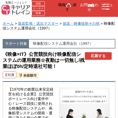
芸能
職種から探
お問い合わ
メニュ
エンタメ
す
せ
ー
映像
ホーム
>
放送監視・送出マスター
>
放送・映像技術その他
> 映像配
信システム運用会社（1997）
サポート対象
映像配信システム運用会社（1997）
《映像×IT》公営競技向け映像配信シ
応募する
ステムの運用業務☆夜勤は一切無し/残
業ほぼ0h/定時退社可能！
正社員
【1970年の創業以来安定経
営を続ける企業】 公営競技
ボートレース向け案件中
心！レース競技に使用され
る映像配信システムや、画
像処理システムの開発・運
用に強みを持つ企業です。