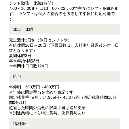
シフト勤務（休憩1時間）
7:00～16:00または13：00～22：00で交互にシフトを組みま
す。 ※シフトは個人の都合等を考慮して柔軟に対応可能で
す。
休日・休暇
完全週休2日制（休日はシフト制）
有給休暇10日～20日（下限日数は、入社半年経過後の付与日
数となります）
夏期休暇3日
年末年始休暇3日
☆年間休日日数124日
給与
年俸制：300万円～400万円
※年俸は固定手当を含めた表記です
固定残業手当/月：34,965円～48,077円（固定残業時間15時
間0分/月）
超過した時間外労働の残業手当は追加支給
※別途業績により特別賞与、決算賞与あり
福利厚生