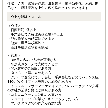
仕訳・入力、試算表作成、決算業務、業務効率化、連結、開
示など、経理業務を中心に広く携わっていただきます。
必要な経験・スキル
＜必須＞
・日商簿記2級以上
・事業会社での経理実務経験2年以上
・記帳作業を自己完結できる方
・短大・専門学校卒以上
・会計事務所経験者も歓迎
＜歓迎＞
・3か月以内のご入社が可能な方
・年次決算を一人で完結できる方
・開示業務のご経験がある方
・向上心・上昇志向のある方
・グループ企業にて、子会社・系列会社などのガバナンス統
制やバックオフィス整理のご経験がある方
・インフルエンサーマーケティング、SNSマーケティング等
の弊社の業務分野にご興味がある方
・コミュニケーション能力の高い方
・スタートアップ企業でスキルアップしたい方
・マルチタスクでの作業が得意な方