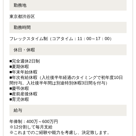
勤務地
東京都渋谷区
勤務時間
フレックスタイム制（コアタイム：11：00～17：00）
休日・休暇
■完全週休2日制
■夏期休暇
■年末年始休暇
■年次有給休暇（入社後半年経過のタイミングで初年度10日
間付与。入社後半年間は別途特別休暇3日間を付与）
■慶弔休暇
■産前産後休暇
■育児休暇
給与
年俸制：400万～600万円
※12分割して毎月支給
※これまでのご経験や能力を考慮し、決定致します。