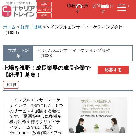
芸能
職種から探
お問い合わ
メニュ
エンタメ
す
せ
ー
映像
ホーム
>
経理・財務
> > インフルエンサーマーケティング会社
（1638）
サポート対
インフルエンサーマーケティング会社
象
（1638）
上場を視野！成長業界の成長企業で
応募する
【経理】募集！
正社員
「インフルエンサーマーケ
ティング」を軸にした、5つ
のサービスを展開する会社
です。 動画を中心に多種多
様な制作を行うクリエイテ
ィブチームでは、現役
YouTuber・放送作家・プラ