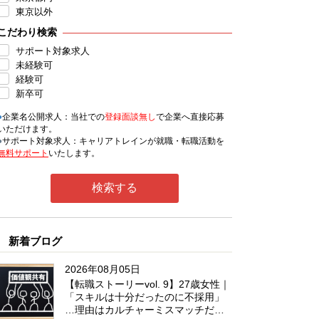
東京以外
こだわり検索
サポート対象求人
未経験可
経験可
新卒可
●
企業名公開求人：当社での
登録面談無し
で企業へ直接応募
いただけます。
●
サポート対象求人：キャリアトレインが就職・転職活動を
無料サポート
いたします。
新着ブログ
2026年08月05日
【転職ストーリーvol. 9】27歳女性｜
「スキルは十分だったのに不採用」
…理由はカルチャーミスマッチだっ