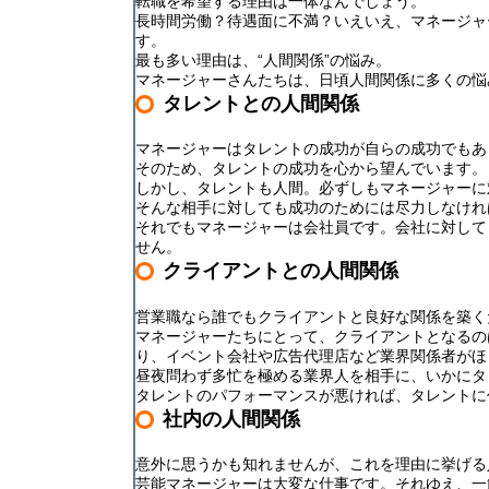
転職を希望する理由は一体なんでしょう。
長時間労働？待遇面に不満？いえいえ、マネージャ
す。
最も多い理由は、“人間関係”の悩み。
マネージャーさんたちは、日頃人間関係に多くの悩
タレントとの人間関係
マネージャーはタレントの成功が自らの成功でもあ
そのため、タレントの成功を心から望んでいます。
しかし、タレントも人間。必ずしもマネージャーに
そんな相手に対しても成功のためには尽力しなけれ
それでもマネージャーは会社員です。会社に対して
せん。
クライアントとの人間関係
営業職なら誰でもクライアントと良好な関係を築く
マネージャーたちにとって、クライアントとなるの
り、イベント会社や広告代理店など業界関係者がほ
昼夜問わず多忙を極める業界人を相手に、いかにタ
タレントのパフォーマンスが悪ければ、タレントに
社内の人間関係
意外に思うかも知れませんが、これを理由に挙げる
芸能マネージャーは大変な仕事です。それゆえ、一