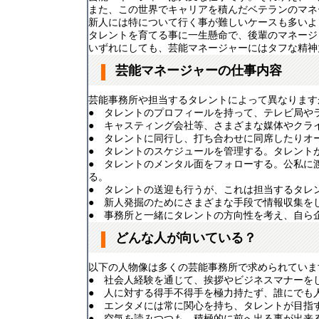
また、この世界でキャリアを積んだベテランのマネ
新人には特について行く事が難しいケースも多いよ
タレントを育てる事に一生懸命で、後輩のマネージ
いずれにしても、芸能マネージャーにはタフな精神
芸能マネージャーの仕事内容
芸能事務所や担当するタレントによって異なります
● タレントのプロフィールを持って、テレビ局や
● キャスティング会社等、さまざまな媒体やクラ
● タレントに同行し、打ち合わせに同席したりオ
● タレントのスケジュールを管理する。タレント
● タレントのメンタル面をフォローする。公私に
る。
● タレントの送迎も行うが、これは担当するタレ
● 新人発掘のためにさまざまな手段で情報収集を
● 事務所と一緒にタレントの方向性を考え、自ら
どんな人が向いている？
以下の人物像は多くの芸能事務所で求められていま
● 社会人経験を通じて、挨拶やビジネスマナーを
● 人に対する得手不得手を極力持たず、誰にでも
● エンタメには常に関心を持ち、タレントが目指
● 空気を読みつつも、積極的に前へ出る事が出来