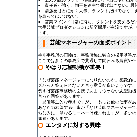
● 責任感が強く、物事を途中で投げ出さない。最
● 清潔感はとにかく大事。タレントだけでなく、
を怠ってはいけない。
● 営業マインドは常に持ち、タレントを支えるだ
大手芸能プロダクションは新卒採用が主流ですが、
ます。
芸能マネージャーの面接ポイント
芸能事務所の面接は、事務所毎に独自の採用基準が
ここでは多くの事務所で共通して問われる資質や仕
やはり志望動機が重要！
「なぜ芸能マネージャーになりたいのか」感覚的に
ズバッと答えられないと言う意見が多いようです。
例えば芸能事務所の面接であまりウケない志望動機
言った回答があります。
一見優等生的な考えですが、「もっと他の仕事があ
あなたの希望する仕事が「なぜ芸能マネージャーで
ちなみに、単なるミーハーは疎まれますが、多少の
傾向があります。
エンタメに対する興味