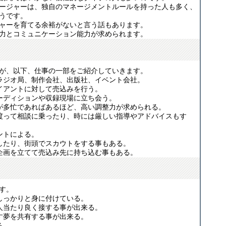
ージャーは、独自のマネージメントルールを持った人も多く、
うです。
ャーを育てる余裕がないと言う話もあります。
力とコミュニケーション能力が求められます。
が、以下、仕事の一部をご紹介していきます。
ラジオ局、制作会社、出版社、イベント会社。
イアントに対して売込みを行う。
ーディションや収録現場に立ち会う。
が多忙であればあるほど、高い調整力が求められる。
渡って相談に乗ったり、時には厳しい指導やアドバイスもす
ントによる。
したり、街頭でスカウトをする事もある。
企画を立てて売込み先に持ち込む事もある。
す。
しっかりと身に付けている。
人当たり良く接する事が出来る。
す夢を共有する事が出来る。
る。