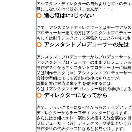
アシスタントディレクターの自分よりも年下のディ
気にしない方は問題ありませんが・・・。
進む道は1つじゃない
さて、
アシスタントディレクター又はチーフアシス
プロデューサー志向の方はアシスタントプロデュー
もしくは制作デスクとして事務的なことを中心に制
アシスタントプロデューサーの先は
アシスタントプロデューサーからプロデューサーを
アシスタントプロデューサーのままプロフェッショ
制作デスクからアシスタントプロデューサーに転向
又は制作デスク（兼）アシスタントプロデューサー
会社や番組によって役割の多少はありますが、
臨機応変に対応出来る力を発揮するには、
やはりアシスタントディレクター時代の学びによる
ディレクターになってから
さて、ディレクターになってからもステップアップ
ディレクターからチーフディレクターになります。
さらには番組の制作・演出を統括する総合演出を目
プロデューサー（兼）ディレクターや演出という方
制作会社の代表クラスになるとお見かけします。