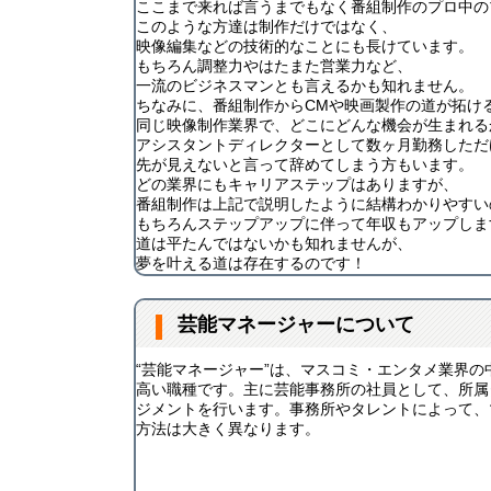
ここまで来れば言うまでもなく番組制作のプロ中の
このような方達は制作だけではなく、
映像編集などの技術的なことにも長けています。
もちろん調整力やはたまた営業力など、
一流のビジネスマンとも言えるかも知れません。
ちなみに、番組制作からCMや映画製作の道が拓け
同じ映像制作業界で、どこにどんな機会が生まれる
アシスタントディレクターとして数ヶ月勤務しただ
先が見えないと言って辞めてしまう方もいます。
どの業界にもキャリアステップはありますが、
番組制作は上記で説明したように結構わかりやすい
もちろんステップアップに伴って年収もアップしま
道は平たんではないかも知れませんが、
夢を叶える道は存在するのです！
芸能マネージャーについて
“芸能マネージャー”は、マスコミ・エンタメ業界の
高い職種です。主に芸能事務所の社員として、所属
ジメントを行います。事務所やタレントによって、
方法は大きく異なります。