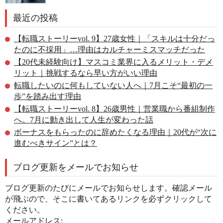
最近の投稿
【転職ストーリーvol. 9】27歳女性｜「スキルは十分だっ
たのに不採用」…理由はカルチャーミスマッチだった
【20代未経験向け】マスコミ業界に入るメリット・デメ
リット｜挑戦するなら早い方がいい理由
転職したいのに何もしていない人へ｜7月こそ“最初の一
歩”を踏み出す理由
【転職ストーリーvol. 8】26歳男性｜営業職から番組制作
へ。7月に動き出して人生が変わった話
ボーナスをもらったのに辞めたくなる理由｜20代が“次に
進むべきサイン”とは？
ブログ更新をメールでお知らせ
ブログ更新のたびにメールでお知らせします。確認メール
が飛ぶので、そこに書いてあるリンクを必ずクリックして
ください。
メールアドレス: