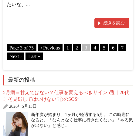
たいな、...
続きを読む
Page 3 of 75
‹ Previous
1
2
3
4
5
6
7
Next ›
Last »
最新の投稿
5月病＝甘えではない？仕事を変えるべきサイン5選｜20代
こそ見逃してはいけない“心のSOS”
2026年5月13日
新年度が始まり、1ヶ月が経過する5月。 この時期に
なると、「なんとなく仕事に行きたくない」「やる気
が出ない」と感じ...