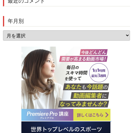
最近のコメント
年月別
年
月
別