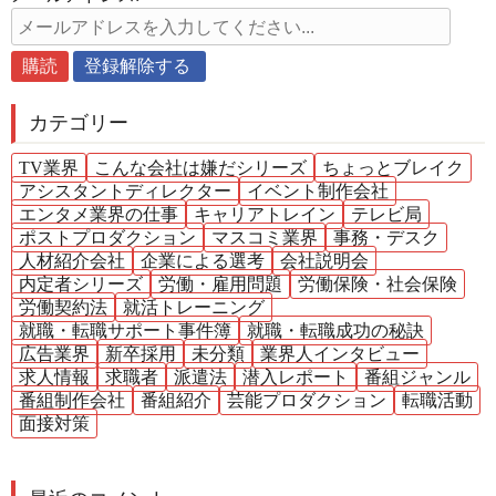
カテゴリー
TV業界
こんな会社は嫌だシリーズ
ちょっとブレイク
アシスタントディレクター
イベント制作会社
エンタメ業界の仕事
キャリアトレイン
テレビ局
ポストプロダクション
マスコミ業界
事務・デスク
人材紹介会社
企業による選考
会社説明会
内定者シリーズ
労働・雇用問題
労働保険・社会保険
労働契約法
就活トレーニング
就職・転職サポート事件簿
就職・転職成功の秘訣
広告業界
新卒採用
未分類
業界人インタビュー
求人情報
求職者
派遣法
潜入レポート
番組ジャンル
番組制作会社
番組紹介
芸能プロダクション
転職活動
面接対策