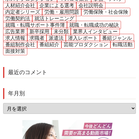
人材紹介会社
企業による選考
会社説明会
内定者シリーズ
労働・雇用問題
労働保険・社会保険
労働契約法
就活トレーニング
就職・転職サポート事件簿
就職・転職成功の秘訣
広告業界
新卒採用
未分類
業界人インタビュー
求人情報
求職者
派遣法
潜入レポート
番組ジャンル
番組制作会社
番組紹介
芸能プロダクション
転職活動
面接対策
最近のコメント
年月別
年
月
別