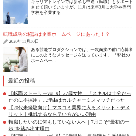
キャリアトレインでは新卒も中途（転職）もサポート
させて頂いていますが、11月は来年3月に大学や専門
学校を卒業する...
転職成功の秘訣は企業ホームページにあった！？
2020年11月30日
ある芸能プロダクションでは、一次面接の前に応募者
にこのようなメッセージを送っています。 「弊社の
ホームペー...
最近の投稿
【転職ストーリーvol. 9】27歳女性｜「スキルは十分だっ
たのに不採用」…理由はカルチャーミスマッチだった
【20代未経験向け】マスコミ業界に入るメリット・デメ
リット｜挑戦するなら早い方がいい理由
転職したいのに何もしていない人へ｜7月こそ“最初の一
歩”を踏み出す理由