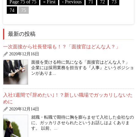
Page 75 of 75
« First
‹ Previous
71
72
73
74
75
最新の投稿
一次面接から社長登場も！？「面接官はどんな人？」
2020年12月16日
面接を受ける時に気になる「面接官はどんな人？」
企業には採用業務を担当する『人事』というポジショ
ンがありま...
入社1週間で｢辞めたい｣！？新しい職場でガッカリしないた
めに
2020年12月14日
就職・転職で期待に胸を膨らませて入社した会社なの
に、ガッカリさせられたというお話しはよくありま
す。 以前、...