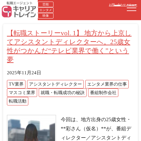
芸能
お問い合わせ
メニュー
エンタメ
映像
【転職ストーリーvol. 1】 地方から上京し
てアシスタントディレクターへ。25歳女
性がつかんだ“テレビ業界で働く”という
夢
2025年11月24日
TV業界
アシスタントディレクター
エンタメ業界の仕事
マスコミ業界
就職・転職成功の秘訣
番組制作会社
転職活動
今回は、地方出身の25歳女性・
**彩さん（仮名）**が、番組デ
ィレクター／アシスタントディ