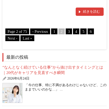
続きを読む
Page 2 of 75
‹ Previous
1
2
3
4
5
6
Next ›
Last »
最新の投稿
“なんとなく続けている仕事”から抜け出すタイミングとは
｜20代がキャリアを見直すべき瞬間
2026年6月24日
「今の仕事、特に不満があるわけじゃないけど、この
ままでいいのかな…」 ...