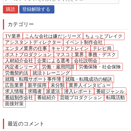
カテゴリー
TV業界
こんな会社は嫌だシリーズ
ちょっとブレイク
アシスタントディレクター
イベント制作会社
エンタメ業界の仕事
キャリアトレイン
テレビ局
ポストプロダクション
マスコミ業界
事務・デスク
人材紹介会社
企業による選考
会社説明会
内定者シリーズ
労働・雇用問題
労働保険・社会保険
労働契約法
就活トレーニング
就職・転職サポート事件簿
就職・転職成功の秘訣
広告業界
新卒採用
未分類
業界人インタビュー
求人情報
求職者
派遣法
潜入レポート
番組ジャンル
番組制作会社
番組紹介
芸能プロダクション
転職活動
面接対策
最近のコメント