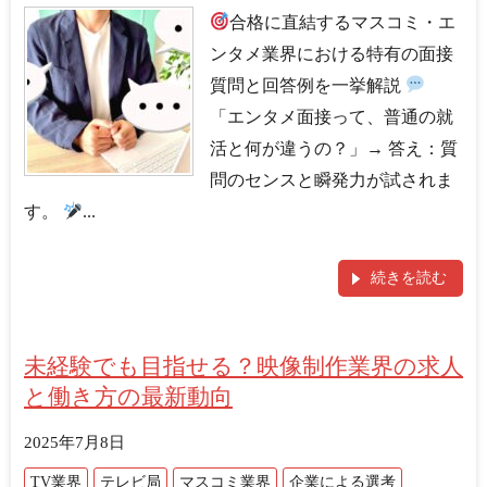
合格に直結するマスコミ・エ
ンタメ業界における特有の面接
質問と回答例を一挙解説
「エンタメ面接って、普通の就
活と何が違うの？」→ 答え：質
問のセンスと瞬発力が試されま
す。
...
続きを読む
未経験でも目指せる？映像制作業界の求人
と働き方の最新動向
2025年7月8日
TV業界
テレビ局
マスコミ業界
企業による選考