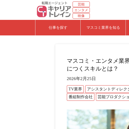
芸能
エンタメ
映像
仕事を探す
マスコミ業界を知る
マスコミ・エンタメ業
につくスキルとは？
2026年2月25日
TV業界
アシスタントディレク
番組制作会社
芸能プロダクシ