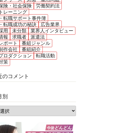
保険・社会保険
労働契約法
トレーニング
・転職サポート事件簿
・転職成功の秘訣
広告業界
採用
未分類
業界人インタビュー
情報
求職者
派遣法
レポート
番組ジャンル
制作会社
番組紹介
プロダクション
転職活動
対策
近のコメント
月別