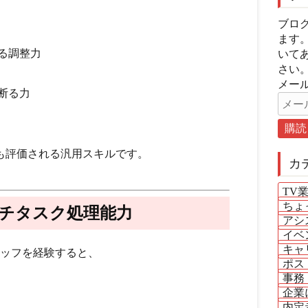
ブロ
ます
る調整力
いて
さい
メール
断る力
も評価される汎用スキル
です。
カ
TV
ちょ
ルチタスク処理能力
アシ
イベ
キャ
タッフを経験すると、
ポス
事務
企業
内定