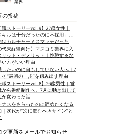
業界...
近の投稿
職ストーリーvol. 9】27歳女性｜
スキルは十分だったのに不採用」…
由はカルチャーミスマッチだった
20代未経験向け】マスコミ業界に入
メリット・デメリット｜挑戦するな
早い方がいい理由
職したいのに何もしていない人へ｜7
こそ“最初の一歩”を踏み出す理由
職ストーリーvol. 8】26歳男性｜営
職から番組制作へ。7月に動き出して
生が変わった話
ーナスをもらったのに辞めたくなる
由｜20代が“次に進むべきサイン”と
？
ログ更新をメールでお知らせ