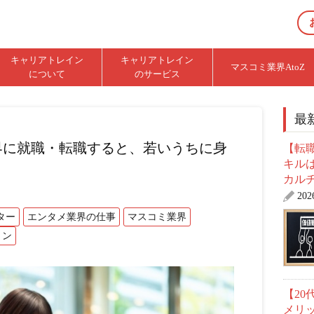
キャリアトレイン
キャリアトレイン
マスコミ業界AtoZ
について
のサービス
最
界に就職・転職すると、若いうちに身
【転職
キル
カル
20
ター
エンタメ業界の仕事
マスコミ業界
ョン
【2
メリ