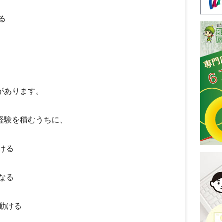
る
があります。
経験を積むうちに、
ける
なる
動ける