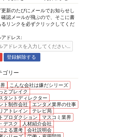
グ更新のたびにメールでお知らせし
。確認メールが飛ぶので、そこに書
あるリンクを必ずクリックしてくだ
。
アドレス:
テゴリー
業界
こんな会社は嫌だシリーズ
っとブレイク
スタントディレクター
ント制作会社
エンタメ業界の仕事
リアトレイン
テレビ局
トプロダクション
マスコミ業界
・デスク
人材紹介会社
による選考
会社説明会
者シリーズ
労働・雇用問題