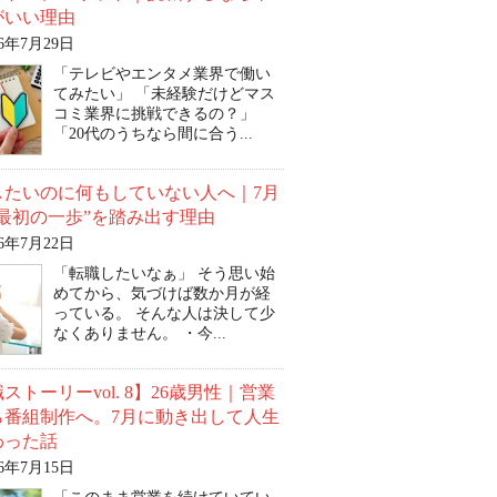
がいい理由
26年7月29日
「テレビやエンタメ業界で働い
てみたい」 「未経験だけどマス
コミ業界に挑戦できるの？」
「20代のうちなら間に合う...
したいのに何もしていない人へ｜7月
“最初の一歩”を踏み出す理由
26年7月22日
「転職したいなぁ」 そう思い始
めてから、気づけば数か月が経
っている。 そんな人は決して少
なくありません。 ・今...
ストーリーvol. 8】26歳男性｜営業
ら番組制作へ。7月に動き出して人生
わった話
26年7月15日