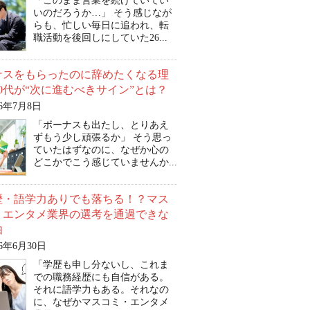
「このまま営業を続けていてい
いのだろうか…」 そう感じなが
らも、忙しい毎日に追われ、転
職活動を後回しにしていた26...
ナスをもらったのに辞めたくなる理
0代が“次に進むべきサイン”とは？
26年7月8日
「ボーナスも出たし、とりあえ
ずもう少し頑張るか」 そう思っ
ていたはずなのに、なぜか心の
どこかでこう感じていませんか...
歴・語学力ありでも落ちる！？マス
・エンタメ業界の選考を通過できな
由
26年6月30日
「学歴も申し分ないし、これま
での職務経歴にも自信がある。
それに語学力もある。それなの
に、なぜかマスコミ・エンタメ