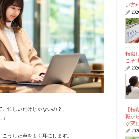
い方
20
転職
こそ
20
て、忙しいだけじゃないの？」
【転職
職か
…」
が変
20
、こうした声をよく耳にします。