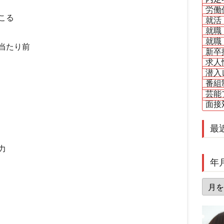
労働
こる
就活
就職
就職
当たり前
新卒
求人
潜入
番組
芸能
面接
最
力
年
年
月
別