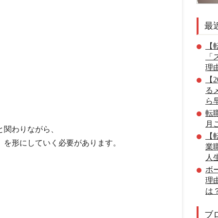
最
【転
「
理
【
る
ら
転
月
と関わりながら、
【転
」を形にしていく必要があります。
業
人
ボ
理
は
ブ