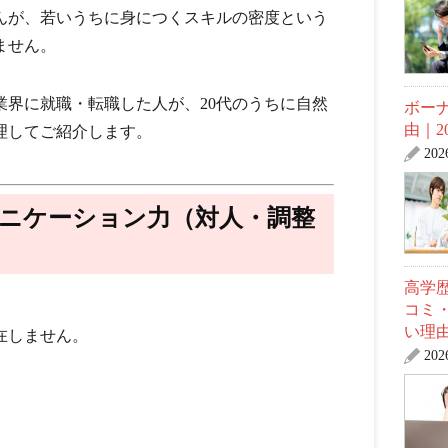
んが、
若いうちに身につくスキルの密度
という
ません。
業界に就職・転職した人が、
20代のうちに自然
ボー
由｜2
理してご紹介します。
20
ュニケーション力（対人・調整
高学
、
コミ
い理
在しません。
20