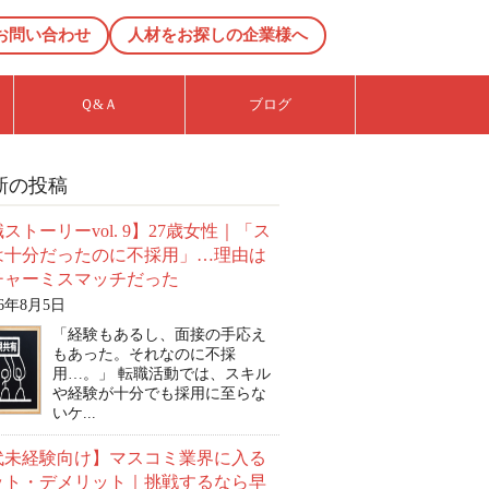
お問い合わせ
人材をお探しの企業様へ
Ｑ&Ａ
ブログ
新の投稿
ストーリーvol. 9】27歳女性｜「ス
は十分だったのに不採用」…理由は
チャーミスマッチだった
26年8月5日
「経験もあるし、面接の手応え
もあった。それなのに不採
用…。」 転職活動では、スキル
や経験が十分でも採用に至らな
いケ...
0代未経験向け】マスコミ業界に入る
ット・デメリット｜挑戦するなら早