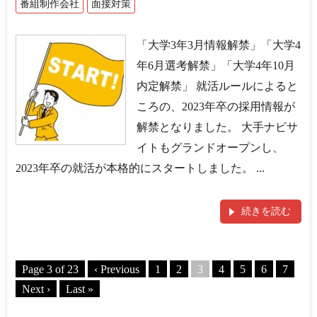
番組制作会社
面接対策
「大学3年3月情報解禁」「大学4
年6月選考解禁」「大学4年10月
内定解禁」 就活ルールによると
ころの、2023年卒の採用情報が
解禁となりました。 大手ナビサ
イトもグランドオープンし、
2023年卒の就活が本格的にスタートしました。 ...
続きを読む
Page 3 of 23
‹ Previous
1
2
3
4
5
6
7
Next ›
Last »