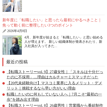
新年度に「転職したい」と思ったら最初にやるべきこと｜
焦って動く前に整理したい3つのポイント
2026年4月8日
4月、新年度が始まると「転職したい」と思い始める
人が増えます。 新しい組織体制が発表されたり、新
入社員が入ってきた...
最近の投稿
【転職ストーリーvol. 9】27歳女性｜「スキルは十分だっ
たのに不採用」…理由はカルチャーミスマッチだった
【20代未経験向け】マスコミ業界に入るメリット・デメ
リット｜挑戦するなら早い方がいい理由
転職したいのに何もしていない人へ｜7月こそ“最初の一
歩”を踏み出す理由
【転職ストーリーvol. 8】26歳男性｜営業職から番組制作