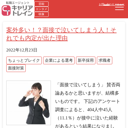
芸能
お問い合わせ
メニュー
エンタメ
映像
案外多い！？面接で泣いてしまう人！そ
れでも内定が出た理由
2022年12月23日
ちょっとブレイク
企業による選考
新卒採用
求職者
面接対策
「面接で泣いてしまう」 賛否両
論あるかと思いますが、結構多
いものです。 下記のアンケート
調査によると、404人中45人
（11.1％）が接中に泣いた経験
があるという結果になりまし