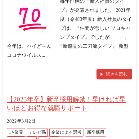
毎年恒例の『新入社員のタイ
プ』が発表されました。 2021年
度（令和3年度）新入社員のタイ
プは、『仲間が恋しい ソロキャ
ンプタイプ』でしたが・・・。
今年は、ハイど～ん！ 『新感覚の二刀流タイプ』 新型
コロナウイルス...
続きを読む
【2023年卒】新卒採用解禁！早ければ早
いほどお得な就職サポート
2022年3月2日
TV業界
テレビ局
企業による選考
新卒採用