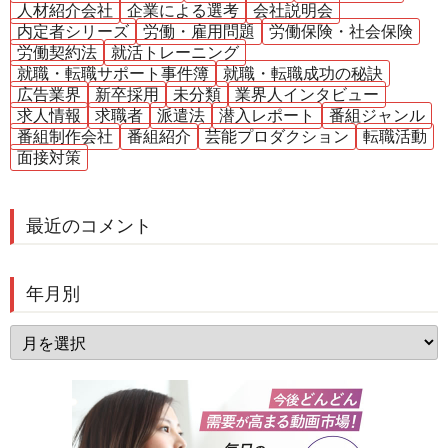
人材紹介会社
企業による選考
会社説明会
内定者シリーズ
労働・雇用問題
労働保険・社会保険
労働契約法
就活トレーニング
就職・転職サポート事件簿
就職・転職成功の秘訣
広告業界
新卒採用
未分類
業界人インタビュー
求人情報
求職者
派遣法
潜入レポート
番組ジャンル
番組制作会社
番組紹介
芸能プロダクション
転職活動
面接対策
最近のコメント
年月別
年
月
別