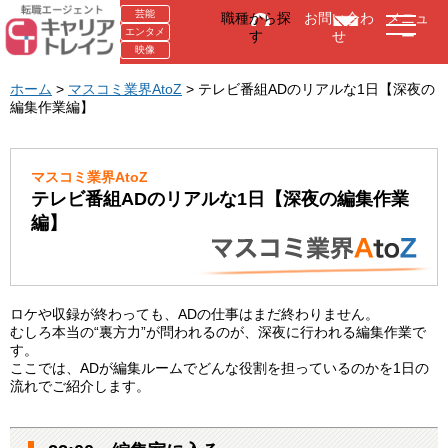
芸能
職種から探
お問い合わ
メニュ
エンタメ
す
せ
ー
映像
ホーム
>
マスコミ業界AtoZ
> テレビ番組ADのリアルな1日【深夜の
編集作業編】
マスコミ業界AtoZ
テレビ番組ADのリアルな1日【深夜の編集作業
編】
ロケや収録が終わっても、ADの仕事はまだ終わりません。
むしろ本当の“裏方力”が問われるのが、深夜に行われる編集作業で
す。
ここでは、ADが編集ルームでどんな役割を担っているのかを1日の
流れでご紹介します。