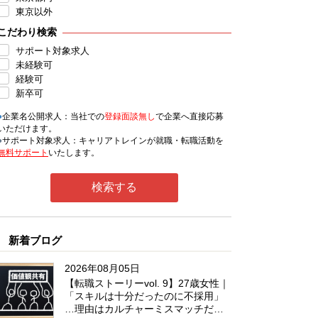
東京以外
こだわり検索
サポート対象求人
未経験可
経験可
新卒可
●
企業名公開求人：当社での
登録面談無し
で企業へ直接応募
いただけます。
●
サポート対象求人：キャリアトレインが就職・転職活動を
無料サポート
いたします。
新着ブログ
2026年08月05日
【転職ストーリーvol. 9】27歳女性｜
「スキルは十分だったのに不採用」
…理由はカルチャーミスマッチだっ