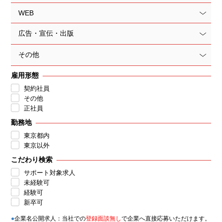
WEB
広告・宣伝・出版
その他
雇用形態
契約社員
その他
正社員
勤務地
東京都内
東京以外
こだわり検索
サポート対象求人
未経験可
経験可
新卒可
●
企業名公開求人：当社での
登録面談無し
で企業へ直接応募いただけます。