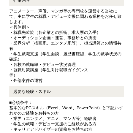
仕事内容
アニメーター、声優、マンガ等の専門校を運営する当社に
て、主に学生の就職・デビュー支援に関わる業務をお任せ致
します。
＜具体例＞
・就職先斡旋（各企業との折衝、求人票の入手）
・オーディション企画・運営、事務所との折衝
・業界分析（描画系、エンタメ系等）、担当講師との情報共
有
・学生就職支援（学生面談、履歴書確認、学生の就学状況の
確認）
・各校の就職率・デビュー状況管理
・就職対策講座（学生向け就職ガイダンス
等）
・外部案件の運営
必要な経験・スキル
■必須条件：
基本的なPCスキル（Excel、Word、PowerPoint）と下記いず
れかのご経験をお持ちの方
・業界（エンタメ、アニメ、マンガ等）経験者
・学生の就職・デビュー支援のご経験がある方
・キャリアアドバイザーの資格をお持ちの方