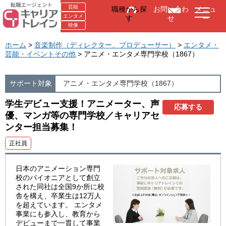
芸能
職種から探
お問い合わ
メニュ
エンタメ
す
せ
ー
映像
ホーム
>
音楽制作（ディレクター、プロデューサー）
>
エンタメ・
芸能・イベントその他
> アニメ・エンタメ専門学校（1867）
サポート対象
アニメ・エンタメ専門学校（1867）
学生デビュー支援！アニメーター、声
応募する
優、マンガ等の専門学校／キャリアセ
ンター担当募集！
正社員
日本のアニメーション専門
校のパイオニアとして創立
された同社は全国9か所に校
舎を構え、卒業生は12万人
を超えています。 エンタメ
事業にも参入し、教育から
デビューまで一貫して事業