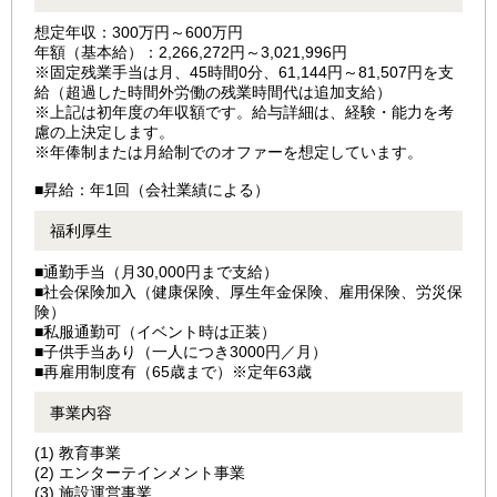
想定年収：300万円～600万円
年額（基本給）：2,266,272円～3,021,996円
※固定残業手当は月、45時間0分、61,144円～81,507円を支
給（超過した時間外労働の残業時間代は追加支給）
※上記は初年度の年収額です。給与詳細は、経験・能力を考
慮の上決定します。
※年俸制または月給制でのオファーを想定しています。
■昇給：年1回（会社業績による）
福利厚生
■通勤手当（月30,000円まで支給）
■社会保険加入（健康保険、厚生年金保険、雇用保険、労災保
険）
■私服通勤可（イベント時は正装）
■子供手当あり（一人につき3000円／月）
■再雇用制度有（65歳まで）※定年63歳
事業内容
(1) 教育事業
(2) エンターテインメント事業
(3) 施設運営事業