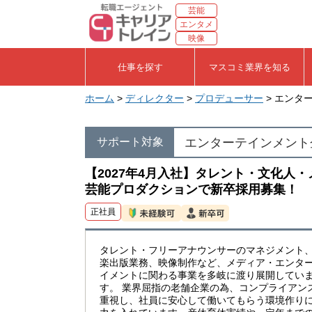
芸能
エンタメ
映像
仕事を探す
マスコミ業界を知る
ホーム
>
ディレクター
>
プロデューサー
> エンタ
エンターテインメント企
サポート対象
【2027年4月入社】タレント・文化人
芸能プロダクションで新卒採用募集！
正社員
タレント・フリーアナウンサーのマネジメント
楽出版業務、映像制作など、メディア・エンタ
イメントに関わる事業を多岐に渡り展開してい
す。 業界屈指の老舗企業の為、コンプライアン
重視し、社員に安心して働いてもらう環境作り