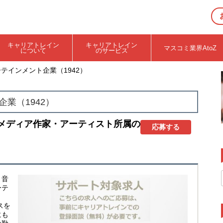
キャリアトレイン
キャリアトレイン
マスコミ業界AtoZ
について
のサービス
ーテインメント企業（1942）
業（1942）
・メディア作家・アーティスト所属の
応募する
、音
ーテ
ま
スを
にも