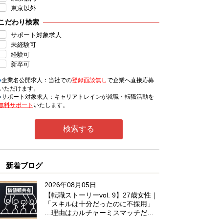
東京以外
こだわり検索
サポート対象求人
未経験可
経験可
新卒可
●
企業名公開求人：当社での
登録面談無し
で企業へ直接応募
いただけます。
●
サポート対象求人：キャリアトレインが就職・転職活動を
無料サポート
いたします。
新着ブログ
2026年08月05日
【転職ストーリーvol. 9】27歳女性｜
「スキルは十分だったのに不採用」
…理由はカルチャーミスマッチだっ