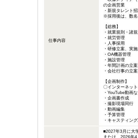
の企画営業
・新規タレント招
※採用後は、数名
【総務】
・就業規則・諸規
・就労管理
仕事内容
・人事採用
・研修立案、実施
・OA機器管理
・施設管理
・年間計画の立案
・会社行事の立案
【企画制作】
〇インターネット
・YouTube
・企画書作成
・撮影現場同行
・動画編集
・予算管理
・キャスティング
■2027年3月
または、2026