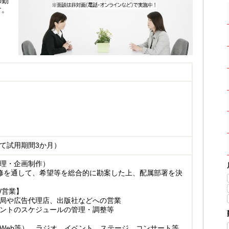
の勤
す。
て試用期間3か月）
理・企画制作）
修を通して、希望等を総合的に勘案した上、配属部署を決
/営業】
局や広告代理店、出版社などへの営業
ントのスケジュールの管理・調整等
Web等）、ラジオ、イベント、ステージ、コンサート等