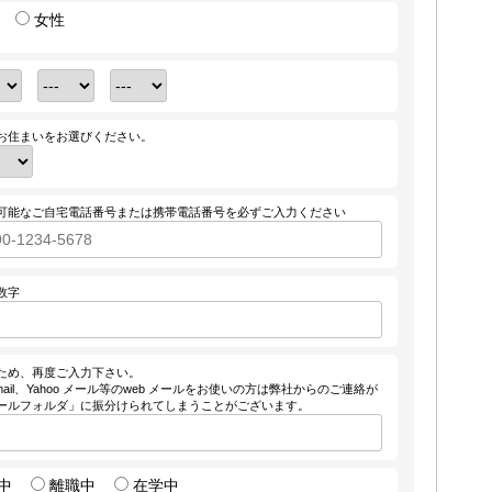
女性
お住まいをお選びください。
可能なご自宅電話番号または携帯電話番号を必ずご入力ください
数字
ため、再度ご入力下さい。
ail、Yahoo メール等のweb メールをお使いの方は弊社からのご連絡が
ールフォルダ」に振分けられてしまうことがございます。
中
離職中
在学中