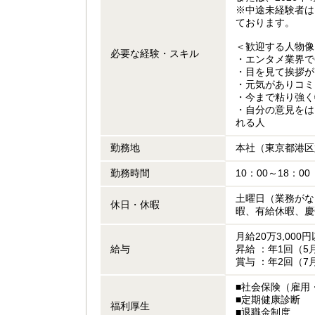
※中途未経験者は
ております。
＜歓迎する人物像
必要な経験・スキル
・エンタメ業界で
・目を見て挨拶が
・元気がありコミ
・今まで粘り強く
・自分の意見をは
れる人
勤務地
本社（東京都港区
勤務時間
10：00～18：00
土曜日（業務がな
休日・休暇
暇、有給休暇、慶
月給20万3,00
給与
昇給 ：年1回（5
賞与 ：年2回（7
■社会保険（雇用
■定期健康診断
福利厚生
■退職金制度