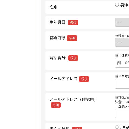
男性
性別
生年月日
必須
※現在の
都道府県
必須
※ご連絡
電話番号
必須
※半角英
メールアドレス
必須
※確認の
メールアドレス（確認用）
注意！Gm
必須
「迷惑メ
現職