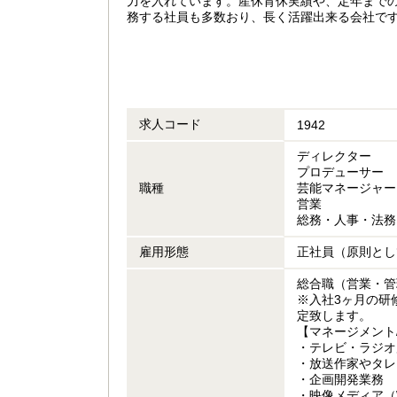
力を入れています。産休育休実績や、定年まで
務する社員も多数おり、長く活躍出来る会社で
求人コード
1942
ディレクター
プロデューサー
職種
芸能マネージャー
営業
総務・人事・法務
雇用形態
正社員（原則とし
総合職（営業・管
※入社3ヶ月の研
定致します。
【マネージメント
・テレビ・ラジオ
・放送作家やタレ
・企画開発業務
・映像メディア（