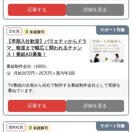
応募する
詳細を見る
サポート対象
正社員
【早期入社歓迎】バラエティからドラ
マ、報道まで幅広く関われるチャン
ス！番組AD募集！
番組制作会社（1655）
月給20万円～25万円＋賞与年2回
TV番組の企画から自社で制作する番組制作会社として実績を
重ねています。
応募する
詳細を見る
サポート対象
契約社員