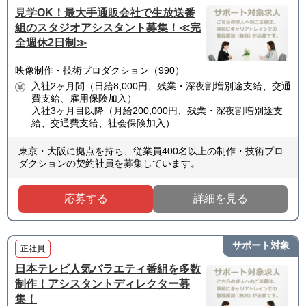
見学OK！最大手通販会社で生放送番
組のスタジオアシスタント募集！≪完
全週休2日制≫
映像制作・技術プロダクション（990）
入社2ヶ月間（日給8,000円、残業・深夜割増別途支給、交通
費支給、雇用保険加入）
入社3ヶ月目以降（月給200,000円、残業・深夜割増別途支
給、交通費支給、社会保険加入）
東京・大阪に拠点を持ち、従業員400名以上の制作・技術プロ
ダクションの契約社員を募集しています。
応募する
詳細を見る
サポート対象
正社員
日本テレビ人気バラエティ番組を多数
制作！アシスタントディレクター募
集！