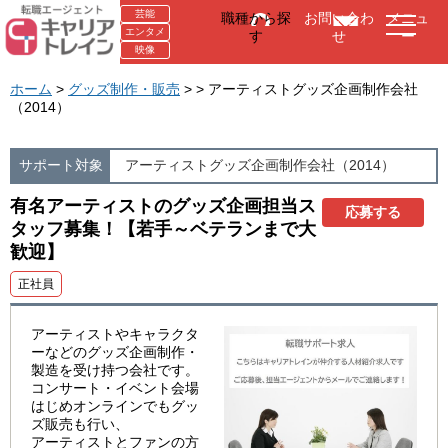
芸能
職種から探
お問い合わ
メニュ
エンタメ
す
せ
ー
映像
ホーム
>
グッズ制作・販売
> > アーティストグッズ企画制作会社
（2014）
サポート対象
アーティストグッズ企画制作会社（2014）
有名アーティストのグッズ企画担当ス
応募する
タッフ募集！【若手～ベテランまで大
歓迎】
正社員
アーティストやキャラクタ
ーなどのグッズ企画制作・
製造を受け持つ会社です。
コンサート・イベント会場
はじめオンラインでもグッ
ズ販売も行い、
アーティストとファンの方