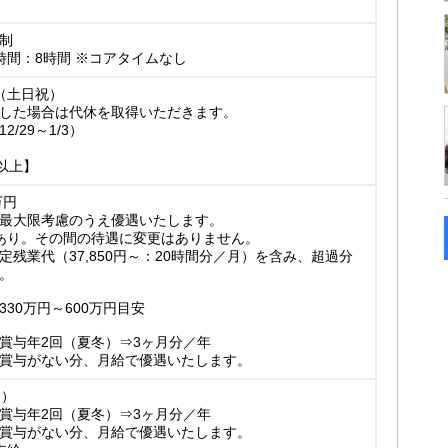
制
時間：8時間 ※コアタイムなし
（土日祝）
した場合は代休を取得いただきます。
/29～1/3）
以上】
万円
最大限考慮のうえ優遇いたします。
あり。その間の待遇に変更はありません。
定残業代（37,850円～：20時間分／月）を含み、超過分
。
30万円～600万円目安
賞与年2回（夏冬）⇒3ヶ月分／年
賞与がない分、月給で優遇いたします。
月）
賞与年2回（夏冬）⇒3ヶ月分／年
賞与がない分、月給で優遇いたします。