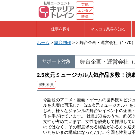
芸能
エンタメ
映像
仕事を探す
マスコミ業界を知る
ホーム
>
舞台制作
> > 舞台企画・運営会社（1770
舞台企画・運営会社（1
サポート対象
2.5次元ミュージカル人気作品多数！演
契約社員
今話題のアニメ・漫画・ゲームの世界観やビジ
ルを忠実に再現した〈2.5次元ミュージカル〉を
じめ、様々なジャンルの舞台やイベントの企画
作を手がけています。 社員150名のうち、約85
女性が占めています。女性を優先して採用して
のではなく、その都度求める経験がある方を迎
いたらいまの構成になっただけ。今回も性別は