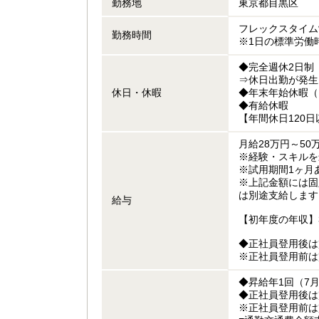
勤務地
東京都目黒区
フレックスタイム
勤務時間
※1日の標準労働
◆完全週休2日制
⇒休日出勤が発生
休日・休暇
◆年末年始休暇（12
◆有給休暇
【年間休日120日
月給28万円～50
※経験・スキルを
※試用期間1ヶ月
※上記金額には固
は別途支給します
給与
【初年度の年収】3
◆正社員登用後は
※正社員登用前は
◆昇給年1回（7
◆正社員登用後は
※正社員登用前は