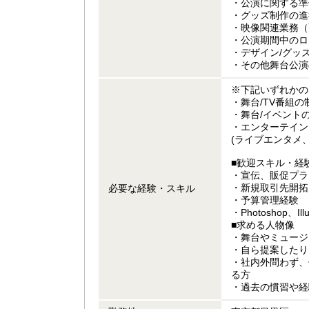
・公演に関する準
・グッズ制作の進
・映像関連業務（
・公演期間中のロ
・デザイン/グッ
・その他舞台公演
※下記いずれかの
・舞台/TV番組の
・舞台/イベント
・エンターテイン
(ライブエンタメ
■歓迎スキル・経
・宣伝、販促プラ
・新規取引先開拓
必要な経験・スキル
・予算管理経験
・Photoshop、Ill
■求める人物像
・舞台やミュージ
・自ら提案したり
・社内外問わず、
る方
・過去の慣習や経