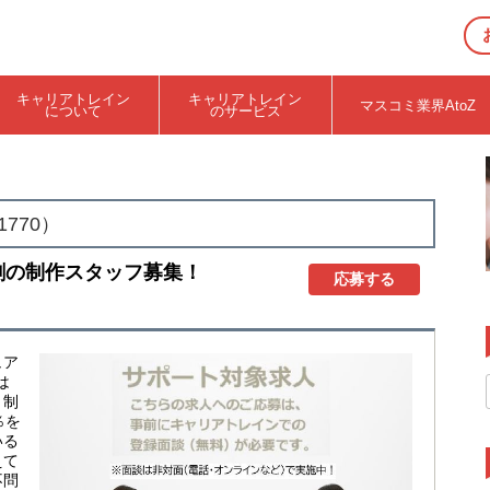
キャリアトレイン
キャリアトレイン
マスコミ業界AtoZ
について
のサービス
）
770）
劇の制作スタッフ募集！
応募する
ュア
は
・制
％を
いる
えて
不問