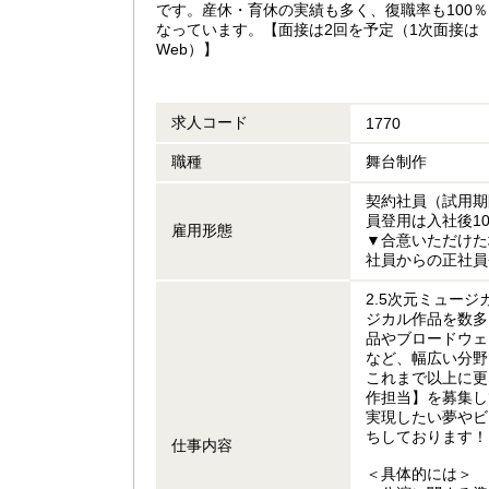
です。産休・育休の実績も多く、復職率も100％
なっています。【面接は2回を予定（1次面接は
Web）】
求人コード
1770
職種
舞台制作
契約社員（試用期
員登用は入社後1
雇用形態
▼合意いただけた
社員からの正社員
2.5次元ミュー
ジカル作品を数多
品やブロードウェ
など、幅広い分野
これまで以上に更
作担当】を募集し
実現したい夢やビ
ちしております！
仕事内容
＜具体的には＞