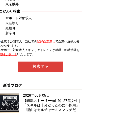
東京以外
こだわり検索
サポート対象求人
未経験可
経験可
新卒可
●
企業名公開求人：当社での
登録面談無し
で企業へ直接応募
いただけます。
●
サポート対象求人：キャリアトレインが就職・転職活動を
無料サポート
いたします。
新着ブログ
2026年08月05日
【転職ストーリーvol. 9】27歳女性｜
「スキルは十分だったのに不採用」
…理由はカルチャーミスマッチだっ