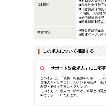
■通勤交通費全額
福利厚生
■各種社会保険完
■任意労災保険あ
※病気・入院補償
■通信費補助手当（
■研修補助制度あ
■舞台作品の企画
事業内容
■関連グッズの企
この求人について相談する
「サポート対象求人」にご応募
この求人は、「就職・転職無料サポート」
専任のキャリアコンサルタントが面談（電
希望・適性を丁寧にヒアリング。
そのうえで、求人のご紹介から企業との面
料でサポートいたします。