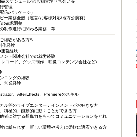
備/スケジュール管理/稽古場立ち会い等
行管理
配信/パッケージ）
ビー業務全般（運営/お客様対応/地方公演有）
ズの確認調整
の制作進行に関わる業務 等
ご経験がある方※
制作経験
の運営経験
メント関連会社での就労経験
、レコード、グッズ制作、映像コンテンツ会社など)
験
ンニングの経験
、営業経験
ustrator、AfterEffects、Premiereのスキル
カル等のライブエンターテインメントがお好きな方
、積極的、能動的に動くことができる方
他者に対する想像力をもってコミュニケーションをとれ
験に縛られず、新しい環境や考えに柔軟に適応できる方