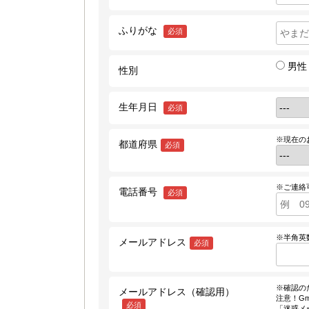
ふりがな
必須
男性
性別
生年月日
必須
※現在の
都道府県
必須
※ご連絡
電話番号
必須
※半角英
メールアドレス
必須
※確認の
メールアドレス（確認用）
注意！Gm
必須
「迷惑メ