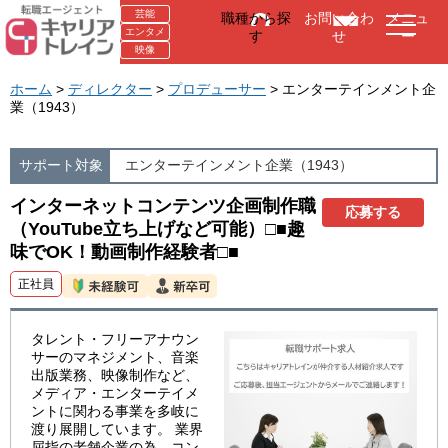
芸能
職種から探
お問い合わ
メニュ
エンタメ
す
せ
ー
映像
ホーム
>
ディレクター
>
プロデューサー
> エンターテインメント企
業（1943）
サポート対象
エンターテインメント企業（1943）
インターネットコンテンツ企画制作職
応募する
（YouTube立ち上げなど可能）□■趣
味でOK！動画制作経験者□■
正社員
タレント・フリーアナウン
サーのマネジメント、音楽
出版業務、映像制作など、
メディア・エンターテイメ
ントに関わる事業を多岐に
渡り展開しています。 業界
屈指の老舗企業の為、コン