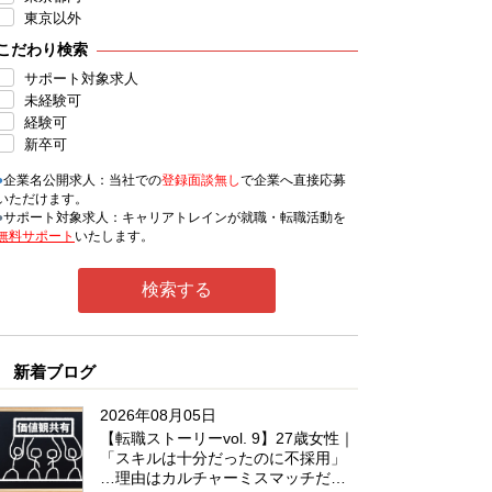
東京以外
こだわり検索
サポート対象求人
未経験可
経験可
新卒可
●
企業名公開求人：当社での
登録面談無し
で企業へ直接応募
いただけます。
●
サポート対象求人：キャリアトレインが就職・転職活動を
無料サポート
いたします。
新着ブログ
2026年08月05日
【転職ストーリーvol. 9】27歳女性｜
「スキルは十分だったのに不採用」
…理由はカルチャーミスマッチだっ