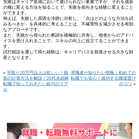
失敗はキャリア形成において避けられない要素ですが、それを成長
の糧に変える方法を知ることで、失敗を前向きな経験に変えること
ができます。
例えば、失敗した原因を冷静に分析し、「次はどのような方法を試
みるべきか」を具体的に考えることは、不確実性を減少させる有効
なアプローチです。
また、失敗から得られた教訓を積極的に共有し、他者からのアドバ
イスを受け入れることで、スキルの向上に役立てることができま
す。
試行錯誤を通じて得た経験は、キャリアパスを前進させる大きな財
産となります。
«
手取り20万円以上は欲しい！額
求職者が知りたい情報｜初めての
面の計算方法を解説！20代未経験
転職でも安心！成功する職場選び
転職で知っておきたい給与のリア
のコツ
»
ル