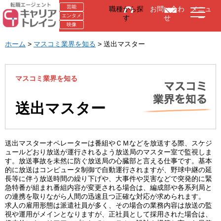
芸能
職種から探
お問い合わ
メニュ
エンタメ
す
せ
ー
映像
ホーム
>
マスコミ業界を知る
>
送出マスター
マスコミ業界を知る
送出マスター
送出マスターオペレーターは番組やＣＭなどを放送する際、スケジ
ュールどおり放送が運行されるよう放送局のマスター室で監視しま
す。放送事故を未然に防ぐ放送局の心臓部と言える仕事です。基本
的に放送はコンピュータ制御で自動運行されますが、野球中継の延
長等に伴う放送時間の繰り下げや、大事件や災害などで突発的に緊
急特番が組まれ番組内容が変更される場合は、編成部や各系列局と
の連携を取りながら人間の迅速且つ正確な対応が求められます。
求人の雇用形態は派遣社員が多く、その場合の業務内容は放送の監
視や運用がメインとなりますが、正社員として採用された場合は、